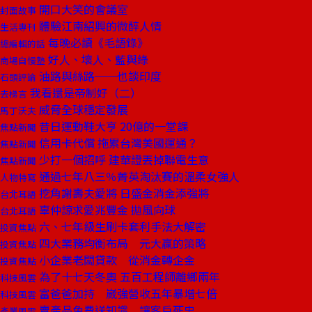
開口大笑的會議室
封面故事
體驗江南紹興的微醉人情
生活專刊
每晚必讀《毛語錄》
總編輯的話
好人、壞人、藍與綠
商場自慢塾
油路與絲路──也談印度
石頭評論
我看還是帝制好（二）
去梯言
威脅全球穩定發展
馬丁沃夫
昔日運動鞋大亨 20億的一堂課
焦點新聞
信用卡代償 拖累台灣美國運通？
焦點新聞
少打一個招呼 建華證丟掉聯電生意
焦點新聞
通過七年八三％菁英淘汰賽的溫柔女強人
人物特寫
挖角謝壽夫愛將 日盛金消金添強將
台北耳語
辜仲諒求愛兆豐金 拋風向球
台北耳語
六、七年級生刷卡套利手法大解密
投資焦點
四大業務均衡布局 元大贏的策略
投資焦點
小企業老闆貸款 從消金轉企金
投資焦點
為了十七天冬奧 五百工程師離鄉兩年
科技風雲
富爸爸加持 崴強營收五年暴增七倍
科技風雲
賣產品免費送知識 讓客戶死忠
產業風雲