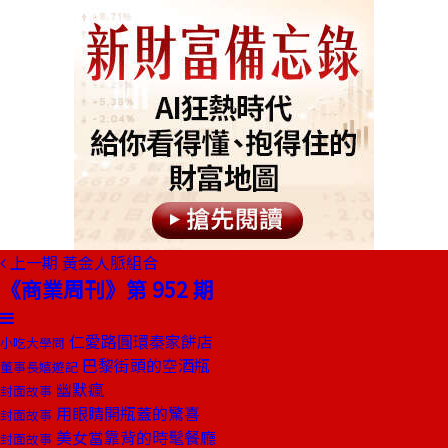
上一期
黃金人脈組合
《商業周刊》第 952 期
仁愛路圓環秦家餅店
小吃大學問
巴黎街頭的空酒瓶
董事長嬉遊記
幽默瘋
封面故事
用眼睛開瓶蓋的驚喜
封面故事
美女當靠背的時髦餐廳
封面故事