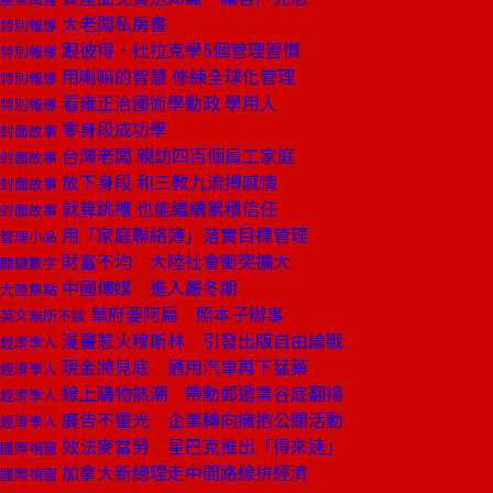
大老闆私房書
特別報導
跟彼得．杜拉克學5個管理習慣
特別報導
用喇嘛的智慧 修練全球化管理
特別報導
看雍正治國術學勤政 學用人
特別報導
零身段成功學
封面故事
台灣老闆 親訪四百個員工家庭
封面故事
放下身段 和三教九流搏感情
封面故事
就算跳槽 也能繼續累積信任
封面故事
用「家庭聯絡簿」落實目標管理
管理小品
財富不均 大陸社會衝突擴大
關鍵數字
中國傳媒 進入嚴冬期
大陸焦點
華府要阿扁 照本子辦事
英文無所不談
漫畫惹火穆斯林 引發出版自由論戰
經濟學人
現金將見底 通用汽車再下猛藥
經濟學人
線上購物熱潮 帶動郵遞業谷底翻揚
經濟學人
廣告不靈光 企業轉向擁抱公關活動
經濟學人
效法麥當勞 星巴克推出「得來速」
國際視窗
加拿大新總理走中間路線拚經濟
國際視窗