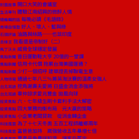
開口大笑的會議室
封面故事
體驗江南紹興的微醉人情
生活專刊
每晚必讀《毛語錄》
總編輯的話
好人、壞人、藍與綠
商場自慢塾
油路與絲路──也談印度
石頭評論
我看還是帝制好（二）
去梯言
威脅全球穩定發展
馬丁沃夫
昔日運動鞋大亨 20億的一堂課
焦點新聞
信用卡代償 拖累台灣美國運通？
焦點新聞
少打一個招呼 建華證丟掉聯電生意
焦點新聞
通過七年八三％菁英淘汰賽的溫柔女強人
人物特寫
挖角謝壽夫愛將 日盛金消金添強將
台北耳語
辜仲諒求愛兆豐金 拋風向球
台北耳語
六、七年級生刷卡套利手法大解密
投資焦點
四大業務均衡布局 元大贏的策略
投資焦點
小企業老闆貸款 從消金轉企金
投資焦點
為了十七天冬奧 五百工程師離鄉兩年
科技風雲
富爸爸加持 崴強營收五年暴增七倍
科技風雲
賣產品免費送知識 讓客戶死忠
產業風雲