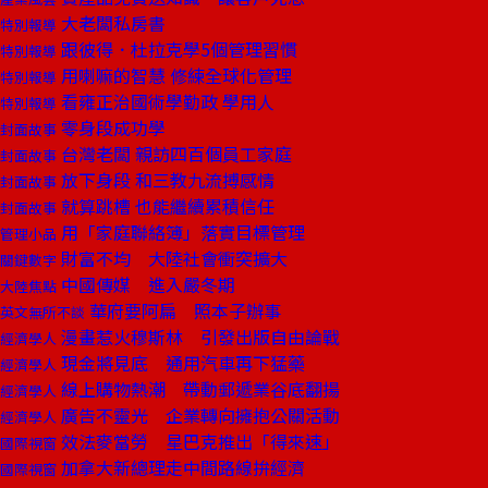
大老闆私房書
特別報導
跟彼得．杜拉克學5個管理習慣
特別報導
用喇嘛的智慧 修練全球化管理
特別報導
看雍正治國術學勤政 學用人
特別報導
零身段成功學
封面故事
台灣老闆 親訪四百個員工家庭
封面故事
放下身段 和三教九流搏感情
封面故事
就算跳槽 也能繼續累積信任
封面故事
用「家庭聯絡簿」落實目標管理
管理小品
財富不均 大陸社會衝突擴大
關鍵數字
中國傳媒 進入嚴冬期
大陸焦點
華府要阿扁 照本子辦事
英文無所不談
漫畫惹火穆斯林 引發出版自由論戰
經濟學人
現金將見底 通用汽車再下猛藥
經濟學人
線上購物熱潮 帶動郵遞業谷底翻揚
經濟學人
廣告不靈光 企業轉向擁抱公關活動
經濟學人
效法麥當勞 星巴克推出「得來速」
國際視窗
加拿大新總理走中間路線拚經濟
國際視窗