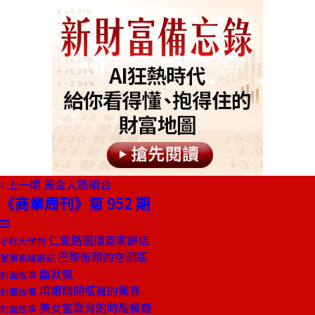
上一期
黃金人脈組合
《商業周刊》第 952 期
仁愛路圓環秦家餅店
小吃大學問
巴黎街頭的空酒瓶
董事長嬉遊記
幽默瘋
封面故事
用眼睛開瓶蓋的驚喜
封面故事
美女當靠背的時髦餐廳
封面故事