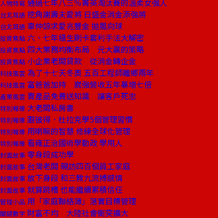
通過七年八三％菁英淘汰賽的溫柔女強人
人物特寫
挖角謝壽夫愛將 日盛金消金添強將
台北耳語
辜仲諒求愛兆豐金 拋風向球
台北耳語
六、七年級生刷卡套利手法大解密
投資焦點
四大業務均衡布局 元大贏的策略
投資焦點
小企業老闆貸款 從消金轉企金
投資焦點
為了十七天冬奧 五百工程師離鄉兩年
科技風雲
富爸爸加持 崴強營收五年暴增七倍
科技風雲
賣產品免費送知識 讓客戶死忠
產業風雲
大老闆私房書
特別報導
跟彼得．杜拉克學5個管理習慣
特別報導
用喇嘛的智慧 修練全球化管理
特別報導
看雍正治國術學勤政 學用人
特別報導
零身段成功學
封面故事
台灣老闆 親訪四百個員工家庭
封面故事
放下身段 和三教九流搏感情
封面故事
就算跳槽 也能繼續累積信任
封面故事
用「家庭聯絡簿」落實目標管理
管理小品
財富不均 大陸社會衝突擴大
關鍵數字