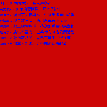
中國傳媒 進入嚴冬期
大陸焦點
華府要阿扁 照本子辦事
英文無所不談
漫畫惹火穆斯林 引發出版自由論戰
經濟學人
現金將見底 通用汽車再下猛藥
經濟學人
線上購物熱潮 帶動郵遞業谷底翻揚
經濟學人
廣告不靈光 企業轉向擁抱公關活動
經濟學人
效法麥當勞 星巴克推出「得來速」
國際視窗
加拿大新總理走中間路線拚經濟
國際視窗