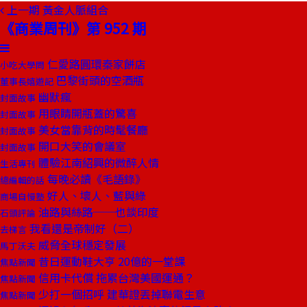
上一期
黃金人脈組合
《商業周刊》第 952 期
仁愛路圓環秦家餅店
小吃大學問
巴黎街頭的空酒瓶
董事長嬉遊記
幽默瘋
封面故事
用眼睛開瓶蓋的驚喜
封面故事
美女當靠背的時髦餐廳
封面故事
開口大笑的會議室
封面故事
體驗江南紹興的微醉人情
生活專刊
每晚必讀《毛語錄》
總編輯的話
好人、壞人、藍與綠
商場自慢塾
油路與絲路──也談印度
石頭評論
我看還是帝制好（二）
去梯言
威脅全球穩定發展
馬丁沃夫
昔日運動鞋大亨 20億的一堂課
焦點新聞
信用卡代償 拖累台灣美國運通？
焦點新聞
少打一個招呼 建華證丟掉聯電生意
焦點新聞