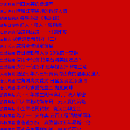
開口大笑的會議室
封面故事
體驗江南紹興的微醉人情
生活專刊
每晚必讀《毛語錄》
總編輯的話
好人、壞人、藍與綠
商場自慢塾
油路與絲路──也談印度
石頭評論
我看還是帝制好（二）
去梯言
威脅全球穩定發展
馬丁沃夫
昔日運動鞋大亨 20億的一堂課
焦點新聞
信用卡代償 拖累台灣美國運通？
焦點新聞
少打一個招呼 建華證丟掉聯電生意
焦點新聞
通過七年八三％菁英淘汰賽的溫柔女強人
人物特寫
挖角謝壽夫愛將 日盛金消金添強將
台北耳語
辜仲諒求愛兆豐金 拋風向球
台北耳語
六、七年級生刷卡套利手法大解密
投資焦點
四大業務均衡布局 元大贏的策略
投資焦點
小企業老闆貸款 從消金轉企金
投資焦點
為了十七天冬奧 五百工程師離鄉兩年
科技風雲
富爸爸加持 崴強營收五年暴增七倍
科技風雲
賣產品免費送知識 讓客戶死忠
產業風雲