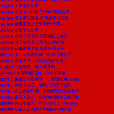
大老闆私房書
特別報導
跟彼得．杜拉克學5個管理習慣
特別報導
用喇嘛的智慧 修練全球化管理
特別報導
看雍正治國術學勤政 學用人
特別報導
零身段成功學
封面故事
台灣老闆 親訪四百個員工家庭
封面故事
放下身段 和三教九流搏感情
封面故事
就算跳槽 也能繼續累積信任
封面故事
用「家庭聯絡簿」落實目標管理
管理小品
財富不均 大陸社會衝突擴大
關鍵數字
中國傳媒 進入嚴冬期
大陸焦點
華府要阿扁 照本子辦事
英文無所不談
漫畫惹火穆斯林 引發出版自由論戰
經濟學人
現金將見底 通用汽車再下猛藥
經濟學人
線上購物熱潮 帶動郵遞業谷底翻揚
經濟學人
廣告不靈光 企業轉向擁抱公關活動
經濟學人
效法麥當勞 星巴克推出「得來速」
國際視窗
加拿大新總理走中間路線拚經濟
國際視窗