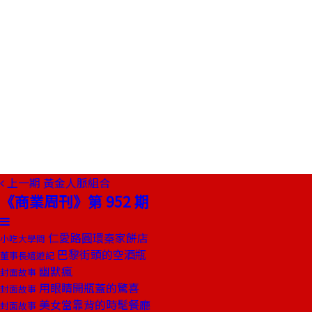
上一期
黃金人脈組合
《商業周刊》第 952 期
仁愛路圓環秦家餅店
小吃大學問
巴黎街頭的空酒瓶
董事長嬉遊記
幽默瘋
封面故事
用眼睛開瓶蓋的驚喜
封面故事
美女當靠背的時髦餐廳
封面故事