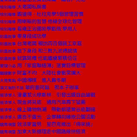
大老闆私房書
特別報導
跟彼得．杜拉克學5個管理習慣
特別報導
用喇嘛的智慧 修練全球化管理
特別報導
看雍正治國術學勤政 學用人
特別報導
零身段成功學
封面故事
台灣老闆 親訪四百個員工家庭
封面故事
放下身段 和三教九流搏感情
封面故事
就算跳槽 也能繼續累積信任
封面故事
用「家庭聯絡簿」落實目標管理
管理小品
財富不均 大陸社會衝突擴大
關鍵數字
中國傳媒 進入嚴冬期
大陸焦點
華府要阿扁 照本子辦事
英文無所不談
漫畫惹火穆斯林 引發出版自由論戰
經濟學人
現金將見底 通用汽車再下猛藥
經濟學人
線上購物熱潮 帶動郵遞業谷底翻揚
經濟學人
廣告不靈光 企業轉向擁抱公關活動
經濟學人
效法麥當勞 星巴克推出「得來速」
國際視窗
加拿大新總理走中間路線拚經濟
國際視窗