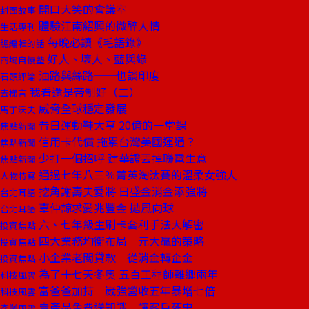
開口大笑的會議室
封面故事
體驗江南紹興的微醉人情
生活專刊
每晚必讀《毛語錄》
總編輯的話
好人、壞人、藍與綠
商場自慢塾
油路與絲路──也談印度
石頭評論
我看還是帝制好（二）
去梯言
威脅全球穩定發展
馬丁沃夫
昔日運動鞋大亨 20億的一堂課
焦點新聞
信用卡代償 拖累台灣美國運通？
焦點新聞
少打一個招呼 建華證丟掉聯電生意
焦點新聞
通過七年八三％菁英淘汰賽的溫柔女強人
人物特寫
挖角謝壽夫愛將 日盛金消金添強將
台北耳語
辜仲諒求愛兆豐金 拋風向球
台北耳語
六、七年級生刷卡套利手法大解密
投資焦點
四大業務均衡布局 元大贏的策略
投資焦點
小企業老闆貸款 從消金轉企金
投資焦點
為了十七天冬奧 五百工程師離鄉兩年
科技風雲
富爸爸加持 崴強營收五年暴增七倍
科技風雲
賣產品免費送知識 讓客戶死忠
產業風雲