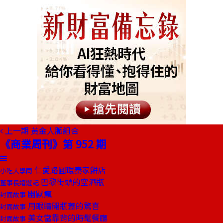
上一期
黃金人脈組合
《商業周刊》第 952 期
仁愛路圓環秦家餅店
小吃大學問
巴黎街頭的空酒瓶
董事長嬉遊記
幽默瘋
封面故事
用眼睛開瓶蓋的驚喜
封面故事
美女當靠背的時髦餐廳
封面故事