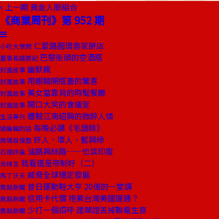
上一期
黃金人脈組合
《商業周刊》第 952 期
仁愛路圓環秦家餅店
小吃大學問
巴黎街頭的空酒瓶
董事長嬉遊記
幽默瘋
封面故事
用眼睛開瓶蓋的驚喜
封面故事
美女當靠背的時髦餐廳
封面故事
開口大笑的會議室
封面故事
體驗江南紹興的微醉人情
生活專刊
每晚必讀《毛語錄》
總編輯的話
好人、壞人、藍與綠
商場自慢塾
油路與絲路──也談印度
石頭評論
我看還是帝制好（二）
去梯言
威脅全球穩定發展
馬丁沃夫
昔日運動鞋大亨 20億的一堂課
焦點新聞
信用卡代償 拖累台灣美國運通？
焦點新聞
少打一個招呼 建華證丟掉聯電生意
焦點新聞