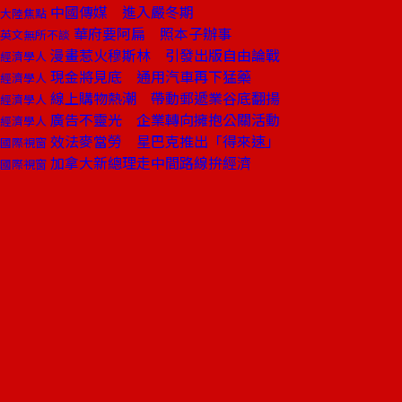
中國傳媒 進入嚴冬期
大陸焦點
華府要阿扁 照本子辦事
英文無所不談
漫畫惹火穆斯林 引發出版自由論戰
經濟學人
現金將見底 通用汽車再下猛藥
經濟學人
線上購物熱潮 帶動郵遞業谷底翻揚
經濟學人
廣告不靈光 企業轉向擁抱公關活動
經濟學人
效法麥當勞 星巴克推出「得來速」
國際視窗
加拿大新總理走中間路線拚經濟
國際視窗