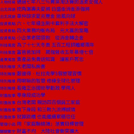
通過七年八三％菁英淘汰賽的溫柔女強人
人物特寫
挖角謝壽夫愛將 日盛金消金添強將
台北耳語
辜仲諒求愛兆豐金 拋風向球
台北耳語
六、七年級生刷卡套利手法大解密
投資焦點
四大業務均衡布局 元大贏的策略
投資焦點
小企業老闆貸款 從消金轉企金
投資焦點
為了十七天冬奧 五百工程師離鄉兩年
科技風雲
富爸爸加持 崴強營收五年暴增七倍
科技風雲
賣產品免費送知識 讓客戶死忠
產業風雲
大老闆私房書
特別報導
跟彼得．杜拉克學5個管理習慣
特別報導
用喇嘛的智慧 修練全球化管理
特別報導
看雍正治國術學勤政 學用人
特別報導
零身段成功學
封面故事
台灣老闆 親訪四百個員工家庭
封面故事
放下身段 和三教九流搏感情
封面故事
就算跳槽 也能繼續累積信任
封面故事
用「家庭聯絡簿」落實目標管理
管理小品
財富不均 大陸社會衝突擴大
關鍵數字