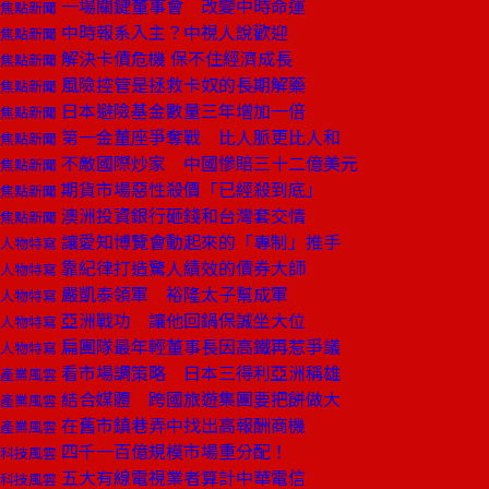
一場關鍵董事會 改變中時命運
焦點新聞
中時報系入主？中視人說歡迎
焦點新聞
解決卡債危機 保不住經濟成長
焦點新聞
風險控管是拯救卡奴的長期解藥
焦點新聞
日本避險基金數量三年增加一倍
焦點新聞
第一金董座爭奪戰 比人脈更比人和
焦點新聞
不敵國際炒家 中國慘賠三十二億美元
焦點新聞
期貨市場惡性殺價「已經殺到底」
焦點新聞
澳洲投資銀行砸錢和台灣套交情
焦點新聞
讓愛知博覽會動起來的「專制」推手
人物特寫
靠紀律打造驚人績效的債券大師
人物特寫
嚴凱泰領軍 裕隆太子幫成軍
人物特寫
亞洲戰功 讓他回鍋保誠坐大位
人物特寫
扁團隊最年輕董事長因高鐵再惹爭議
人物特寫
看市場調策略 日本三得利亞洲稱雄
產業風雲
結合媒體 跨國旅遊集團要把餅做大
產業風雲
在舊市鎮巷弄中找出高報酬商機
產業風雲
四千一百億規模市場重分配！
科技風雲
五大有線電視業者算計中華電信
科技風雲