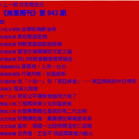
上一期
在家教狀元
《商業周刊》第 943 期
金華街燒餅油條
小吃大學問
紫色聖誕密碼
封面故事
用教堂靈感創造經典
封面故事
遺落在復興鄉的天堂之鑰
封面故事
到13所教會聽管風琴福音
封面故事
基督城‧上海‧台北
總編輯的話
打破均衡，就是創新
商場自慢塾
從「十加一」到「東亞峰會」──東亞棋局的中日博弈
石頭評論
馬英九現象
去梯言
貿易公平運動者錯用力氣了
馬丁沃夫
三個馬術美少女的富爸爸
焦點人物
台塑集團職位最高的第二代女將
焦點人物
財務爆危機 戴勝通從哥哥變弟弟
台北耳語
當年 葉國一出錢保釋溫世仁母親
台北耳語
呂秀蓮、王金平 挑起兩黨權力戰火
焦點新聞