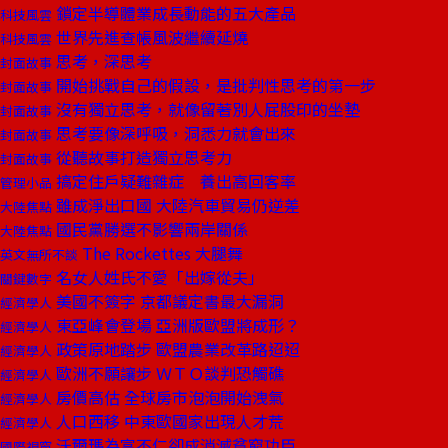
鎖定半導體業成長動能的五大產品
科技風雲
世界先進查帳風波繼續延燒
科技風雲
思考，深思考
封面故事
開始挑戰自己的假設，是批判性思考的第一步
封面故事
沒有獨立思考，就像留著別人屁股印的坐墊
封面故事
思考要像深呼吸，洞悉力就會出來
封面故事
從聽故事打造獨立思考力
封面故事
搞定住戶疑難雜症 養出高回客率
管理小品
雖成淨出口國 大陸汽車貿易仍逆差
大陸焦點
國民黨勝選不影響兩岸關係
大陸焦點
The Rockettes 大腿舞
英文無所不談
名女人姓氏不愛「出嫁從夫」
關鍵數字
美國不簽字 京都議定書最大漏洞
經濟學人
東亞峰會登場 亞洲版歐盟將成形？
經濟學人
政策原地踏步 歐盟農業改革路迢迢
經濟學人
歐洲不願讓步 ＷＴＯ談判恐觸礁
經濟學人
房價高估 全球房市泡泡開始洩氣
經濟學人
人口西移 中東歐國家出現人才荒
經濟學人
沃爾瑪為富不仁卻成消滅貧窮功臣
國際視窗