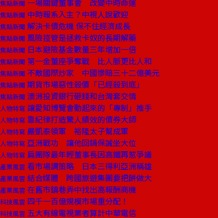
一場關鍵董事會 改變中時命運
焦點新聞
中時報系入主？中視人說歡迎
焦點新聞
解決卡債危機 保不住經濟成長
焦點新聞
風險控管是拯救卡奴的長期解藥
焦點新聞
日本避險基金數量三年增加一倍
焦點新聞
第一金董座爭奪戰 比人脈更比人和
焦點新聞
不敵國際炒家 中國慘賠三十二億美元
焦點新聞
期貨市場惡性殺價「已經殺到底」
焦點新聞
澳洲投資銀行砸錢和台灣套交情
焦點新聞
讓愛知博覽會動起來的「專制」推手
人物特寫
靠紀律打造驚人績效的債券大師
人物特寫
嚴凱泰領軍 裕隆太子幫成軍
人物特寫
亞洲戰功 讓他回鍋保誠坐大位
人物特寫
扁團隊最年輕董事長因高鐵再惹爭議
人物特寫
看市場調策略 日本三得利亞洲稱雄
產業風雲
結合媒體 跨國旅遊集團要把餅做大
產業風雲
在舊市鎮巷弄中找出高報酬商機
產業風雲
四千一百億規模市場重分配！
科技風雲
五大有線電視業者算計中華電信
科技風雲