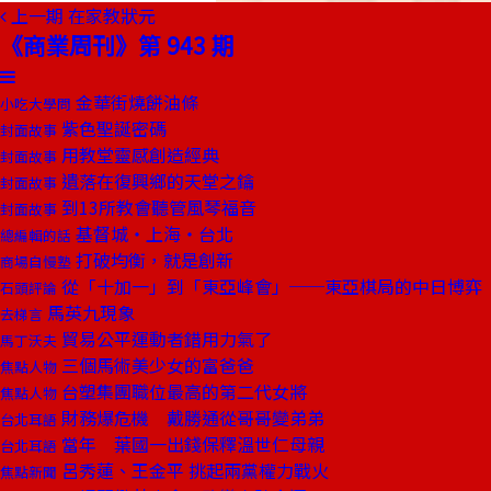
上一期
在家教狀元
《商業周刊》第 943 期
金華街燒餅油條
小吃大學問
紫色聖誕密碼
封面故事
用教堂靈感創造經典
封面故事
遺落在復興鄉的天堂之鑰
封面故事
到13所教會聽管風琴福音
封面故事
基督城‧上海‧台北
總編輯的話
打破均衡，就是創新
商場自慢塾
從「十加一」到「東亞峰會」──東亞棋局的中日博弈
石頭評論
馬英九現象
去梯言
貿易公平運動者錯用力氣了
馬丁沃夫
三個馬術美少女的富爸爸
焦點人物
台塑集團職位最高的第二代女將
焦點人物
財務爆危機 戴勝通從哥哥變弟弟
台北耳語
當年 葉國一出錢保釋溫世仁母親
台北耳語
呂秀蓮、王金平 挑起兩黨權力戰火
焦點新聞