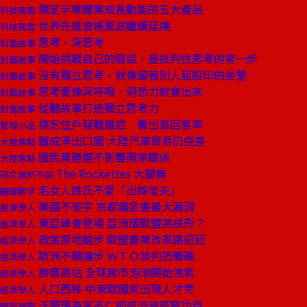
鎖定半導體業成長動能的五大產品
科技風雲
世界先進查帳風波繼續延燒
科技風雲
思考，深思考
封面故事
開始挑戰自己的假設，是批判性思考的第一步
封面故事
沒有獨立思考，就像留著別人屁股印的坐墊
封面故事
思考要像深呼吸，洞悉力就會出來
封面故事
從聽故事打造獨立思考力
封面故事
搞定住戶疑難雜症 養出高回客率
管理小品
雖成淨出口國 大陸汽車貿易仍逆差
大陸焦點
國民黨勝選不影響兩岸關係
大陸焦點
The Rockettes 大腿舞
英文無所不談
名女人姓氏不愛「出嫁從夫」
關鍵數字
美國不簽字 京都議定書最大漏洞
經濟學人
東亞峰會登場 亞洲版歐盟將成形？
經濟學人
政策原地踏步 歐盟農業改革路迢迢
經濟學人
歐洲不願讓步 ＷＴＯ談判恐觸礁
經濟學人
房價高估 全球房市泡泡開始洩氣
經濟學人
人口西移 中東歐國家出現人才荒
經濟學人
沃爾瑪為富不仁卻成消滅貧窮功臣
國際視窗