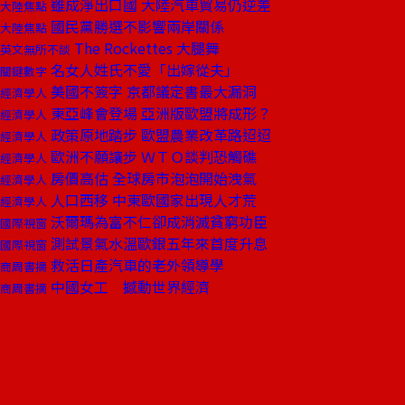
雖成淨出口國 大陸汽車貿易仍逆差
大陸焦點
國民黨勝選不影響兩岸關係
大陸焦點
The Rockettes 大腿舞
英文無所不談
名女人姓氏不愛「出嫁從夫」
關鍵數字
美國不簽字 京都議定書最大漏洞
經濟學人
東亞峰會登場 亞洲版歐盟將成形？
經濟學人
政策原地踏步 歐盟農業改革路迢迢
經濟學人
歐洲不願讓步 ＷＴＯ談判恐觸礁
經濟學人
房價高估 全球房市泡泡開始洩氣
經濟學人
人口西移 中東歐國家出現人才荒
經濟學人
沃爾瑪為富不仁卻成消滅貧窮功臣
國際視窗
測試景氣水溫歐銀五年來首度升息
國際視窗
救活日產汽車的老外領導學
商周書摘
中國女工 撼動世界經濟
商周書摘