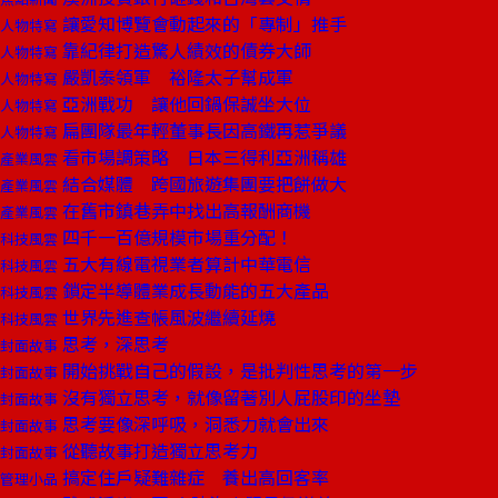
讓愛知博覽會動起來的「專制」推手
人物特寫
靠紀律打造驚人績效的債券大師
人物特寫
嚴凱泰領軍 裕隆太子幫成軍
人物特寫
亞洲戰功 讓他回鍋保誠坐大位
人物特寫
扁團隊最年輕董事長因高鐵再惹爭議
人物特寫
看市場調策略 日本三得利亞洲稱雄
產業風雲
結合媒體 跨國旅遊集團要把餅做大
產業風雲
在舊市鎮巷弄中找出高報酬商機
產業風雲
四千一百億規模市場重分配！
科技風雲
五大有線電視業者算計中華電信
科技風雲
鎖定半導體業成長動能的五大產品
科技風雲
世界先進查帳風波繼續延燒
科技風雲
思考，深思考
封面故事
開始挑戰自己的假設，是批判性思考的第一步
封面故事
沒有獨立思考，就像留著別人屁股印的坐墊
封面故事
思考要像深呼吸，洞悉力就會出來
封面故事
從聽故事打造獨立思考力
封面故事
搞定住戶疑難雜症 養出高回客率
管理小品