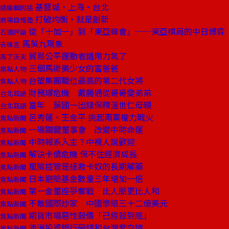
基督城‧上海‧台北
總編輯的話
打破均衡，就是創新
商場自慢塾
從「十加一」到「東亞峰會」──東亞棋局的中日博弈
石頭評論
馬英九現象
去梯言
貿易公平運動者錯用力氣了
馬丁沃夫
三個馬術美少女的富爸爸
焦點人物
台塑集團職位最高的第二代女將
焦點人物
財務爆危機 戴勝通從哥哥變弟弟
台北耳語
當年 葉國一出錢保釋溫世仁母親
台北耳語
呂秀蓮、王金平 挑起兩黨權力戰火
焦點新聞
一場關鍵董事會 改變中時命運
焦點新聞
中時報系入主？中視人說歡迎
焦點新聞
解決卡債危機 保不住經濟成長
焦點新聞
風險控管是拯救卡奴的長期解藥
焦點新聞
日本避險基金數量三年增加一倍
焦點新聞
第一金董座爭奪戰 比人脈更比人和
焦點新聞
不敵國際炒家 中國慘賠三十二億美元
焦點新聞
期貨市場惡性殺價「已經殺到底」
焦點新聞
澳洲投資銀行砸錢和台灣套交情
焦點新聞