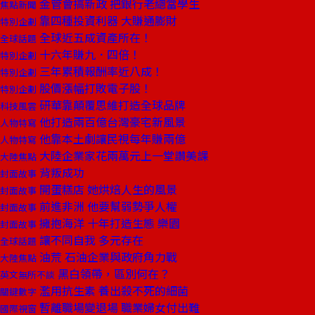
金管會搞新政 把銀行老總當學生
焦點新聞
靠四種投資利器 大賺通膨財
特別企劃
全球近五成資產所在！
全球話題
十六年賺九．四倍！
特別企劃
三年累積報酬率近八成！
特別企劃
股價漲幅打敗電子股！
特別企劃
研華靠顛覆思維打造全球品牌
科技風雲
他打造兩百億台灣豪宅新風景
人物特寫
他靠本土劇讓民視每年賺兩億
人物特寫
大陸企業家花兩萬元上一堂讚美課
大陸焦點
背叛成功
封面故事
開蛋糕店 她烘焙人生的風景
封面故事
前進非洲 他要幫弱勢爭人權
封面故事
擁抱海洋 十年打造生態 樂園
封面故事
讓不同自我 多元存在
全球話題
油荒 石油企業與政府角力戰
大陸焦點
黑白領帶，區別何在？
英文無所不談
濫用抗生素 養出殺不死的細菌
關鍵數字
暫離職場變退場 職業婦女付出難
國際視窗