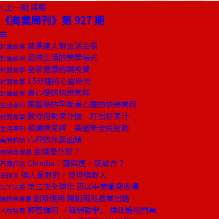
上一期
謀略
《商業周刊》第 927 期
蔬果達人鮮生活主張
封面故事
品味生活的美學儀式
封面故事
全家健康的轉投資
封面故事
15分鐘的心靈時光
封面故事
身心靈的快樂崇拜
封面故事
厲馥華的平衡身心靈的快樂崇拜
生活專刊
教你用對果汁機 打出好果汁
封面故事
發燒撲克牌 美國新全民運動
生活專刊
心裡的無異曲線
編者的話
金錢是什麼？
商場自慢塾
Chindia：龍與虎，競或合？
石頭評論
換人是對的，但得換對人
去梯言
第二次全球化 恐以中美衝突收場
馬丁沃夫
創新應用 開創兩兆產業出路
施振榮專欄
郭智輝用 「織網哲學」 換到進場門票
人物特寫