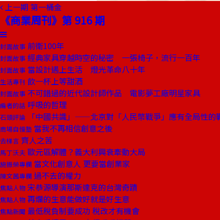
上一期
第一桶金
《商業周刊》第 916 期
前衛100年
封面故事
經典家具穿越時空的秘密 一張椅子，流行一百年
封面故事
當設計遇上生活 燈光革命八十年
封面故事
飲一杯上等甜酒
生活專刊
不可錯過的近代設計師作品 電影夢工廠明星家具
封面故事
呼吸的哲理
編者的話
「中國共識」——北京對「人民幣戰爭」應有全局性的
石頭評論
當我不再相信創意之後
商場自慢塾
齊人之苦
去梯言
歐元區解體？義大利興衰牽動大局
馬丁沃夫
當文化創意人 更要當創業家
施振榮專欄
過不去的權力
陳文茜專欄
宋恭源導演那斯達克的台灣奇蹟
焦點人物
再爛的生意能做好就是好生意
焦點人物
最低稅負制要成功 稅改才有機會
焦點新聞