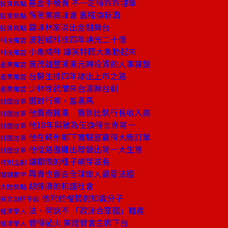
基金手續費 不一定得乖乖埋單
投資焦點
保險業高峰會 舊瓶換新酒
投資焦點
霧峰林家淡出金融舞台
投資焦點
波若威科技四年燒光二十億
科技風雲
小象精神 讓英特爾大象動起來
科技風雲
黃茂雄整頓東元轉投資的人事算盤
產業風雲
台醫生技四年賭出上市之路
產業風雲
少林寺武僧來台演舞台劇
產業風雲
選對行業，當黑馬
封面故事
他賣奇異果 賣到比執行長收入高
封面故事
他18年與豬為伍換得世界第一
封面故事
他在蘇州鄉下實驗室贏得大廠訂單
封面故事
他從路邊攤出發變出第一大生意
封面故事
讓關懷的種子萌芽滋長
特別企劃
再貴也要去全球旅人最愛法國
關鍵數字
胡錦濤的和諧社會
大陸焦點
依附於權勢的知識分子
英文無所不談
法、荷說不 「歐洲合眾國」難產
經濟學人
管得過火 美證管會主席下台
經濟學人