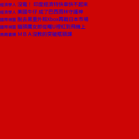
沒電！ 印度經濟特快車快不起來
經濟學人
美國牛仔 成了巴西雨林守護神
經濟學人
脫去黑重外殼Xbox再戰日本市場
國際視窗
貓頭鷹女郎從曙U裡紅到飛機上
國際視窗
ＭＢＡ沒教的突破瓶頸課
商周書摘