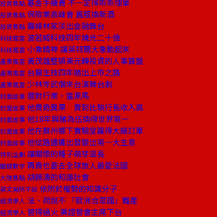
基金手續費 不一定得乖乖埋單
投資焦點
保險業高峰會 舊瓶換新酒
投資焦點
霧峰林家淡出金融舞台
投資焦點
波若威科技四年燒光二十億
科技風雲
小象精神 讓英特爾大象動起來
科技風雲
黃茂雄整頓東元轉投資的人事算盤
產業風雲
台醫生技四年賭出上市之路
產業風雲
少林寺武僧來台演舞台劇
產業風雲
選對行業，當黑馬
封面故事
他賣奇異果 賣到比執行長收入高
封面故事
他18年與豬為伍換得世界第一
封面故事
他在蘇州鄉下實驗室贏得大廠訂單
封面故事
他從路邊攤出發變出第一大生意
封面故事
讓關懷的種子萌芽滋長
特別企劃
再貴也要去全球旅人最愛法國
關鍵數字
胡錦濤的和諧社會
大陸焦點
依附於權勢的知識分子
英文無所不談
法、荷說不 「歐洲合眾國」難產
經濟學人
管得過火 美證管會主席下台
經濟學人