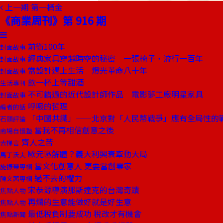
上一期
第一桶金
《商業周刊》第 916 期
前衛100年
封面故事
經典家具穿越時空的秘密 一張椅子，流行一百年
封面故事
當設計遇上生活 燈光革命八十年
封面故事
飲一杯上等甜酒
生活專刊
不可錯過的近代設計師作品 電影夢工廠明星家具
封面故事
呼吸的哲理
編者的話
「中國共識」——北京對「人民幣戰爭」應有全局性的
石頭評論
當我不再相信創意之後
商場自慢塾
齊人之苦
去梯言
歐元區解體？義大利興衰牽動大局
馬丁沃夫
當文化創意人 更要當創業家
施振榮專欄
過不去的權力
陳文茜專欄
宋恭源導演那斯達克的台灣奇蹟
焦點人物
再爛的生意能做好就是好生意
焦點人物
最低稅負制要成功 稅改才有機會
焦點新聞