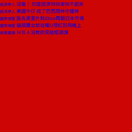
沒電！ 印度經濟特快車快不起來
經濟學人
美國牛仔 成了巴西雨林守護神
經濟學人
脫去黑重外殼Xbox再戰日本市場
國際視窗
貓頭鷹女郎從曙U裡紅到飛機上
國際視窗
ＭＢＡ沒教的突破瓶頸課
商周書摘