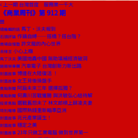
上一期
台灣首度 服務業一千大
《商業周刊》第 912 期
馬丁‧沃夫報到
總編輯的話
作繭自縛——搭橋？搭台階？
石頭評論
許文龍的內心世界
商場自慢塾
小心上癮
去梯言
美國炮轟中國 無助填補經濟破洞
馬丁沃夫
汽車電子 台灣創新力新出路
施振榮專欄
博達在大陸復活 ！
封面故事
女王背後操盤手
封面故事
阿扁未來三年 選擇孤獨？
焦點新聞
何壽川苦戰獲勝 與洪敏弘心結待解
焦點新聞
選戰舊怨未了 林文郎槓上薛凌夫妻
投資焦點
國際熱錢重新瞄準亞洲
特別報導
兆元產業誕生！
封面故事
穩定之美
封面故事
23年只做工業電腦 做到世界第一
封面故事