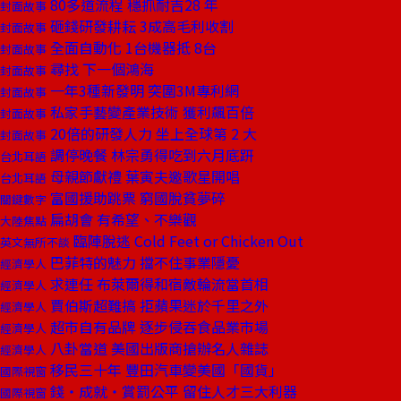
80多道流程 穩抓耐吉28 年
封面故事
砸錢研發耕耘 3成高毛利收割
封面故事
全面自動化 1台機器抵 8台
封面故事
尋找 下一個鴻海
封面故事
一年3種新發明 突圍3M專利網
封面故事
私家手藝變產業技術 獲利飆百倍
封面故事
20倍的研發人力 坐上全球第 2 大
封面故事
調停晚餐 林宗勇得吃到六月底趼
台北耳語
母親節獻禮 葉寅夫邀歌星開唱
台北耳語
富國援助跳票 窮國脫貧夢碎
關鍵數字
扁胡會 有希望、不樂觀
大陸焦點
臨陣脫逃 Cold Feet or Chicken Out
英文無所不談
巴菲特的魅力 擋不住事業隱憂
經濟學人
求連任 布萊爾得和宿敵輪流當首相
經濟學人
賈伯斯超難搞 拒蘋果迷於千里之外
經濟學人
超市自有品牌 逐步侵吞食品業市場
經濟學人
八卦當道 美國出版商搶辦名人雜誌
經濟學人
移民三十年 豐田汽車變美國「國貨」
國際視窗
錢‧成就‧賞罰公平 留住人才三大利器
國際視窗