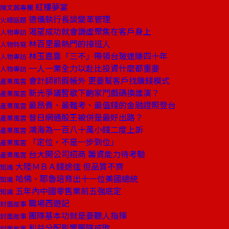
紅樓夢宴
陳文茜專欄
德儀執行長談變革管理
火線話題
渴望成功就會謙虛聚焦在客戶身上
人物專訪
林百里最熱門的接班人
人物特寫
林玉嘉靠「三不」帶領台玻連賺四十年
人物專訪
一人一業全力以赴比投資什麼都重要
人物專訪
會計師抓假帳外 更要幫客戶找賺錢模式
產業風雲
新光爭議暫歇下齣家鬥戲碼換誰演？
產業風雲
最昂貴、最難考、最值錢的金融證照登台
產業風雲
昔日網通股王被併是最好出路？
產業風雲
鴻海為一百八十萬小錢二度上訴
產業風雲
「定位，不是一步到位」
產業風雲
台大開公司招商 籌資能力待考驗
產業風雲
大陸ＭＢＡ錢途佳 但品質不齊
知識
哈佛、耶魯培育出十一位美國總統
知識
五年內中國零售業前五強底定
知識
職場西遊記
封面故事
團隊基本功就是要聽人指揮
封面故事
利益分配影響團隊成敗
封面故事