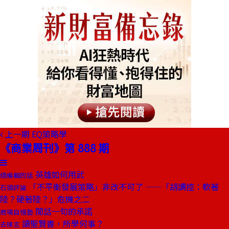
上一期
EQ策略學
《商業周刊》第 888 期
英雄如何用武
總編輯的話
「不平衡發展策略」非改不可了 ——「胡調控：軟著
石頭評論
陸？硬著陸？」危機之二
閒話一句的承諾
商場自慢塾
讀聖賢書，所學何事？
去梯言