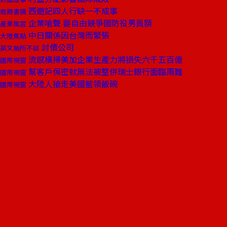
西遊記四人行缺一不成事
商周書摘
企業嗆聲 要自由競爭國防役男員額
產業風雲
中日關係因台灣而緊張
大陸焦點
討債公司
英文無所不談
流感橫掃美加企業生產力將損失六千五百億
國際視窗
幫客戶保密就無法被整併瑞士銀行面臨兩難
國際視窗
大陸人搶走美國藍領飯碗
國際視窗