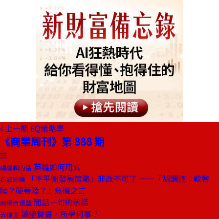
上一期
EQ策略學
《商業周刊》第 888 期
英雄如何用武
總編輯的話
「不平衡發展策略」非改不可了 ——「胡調控：軟著
石頭評論
陸？硬著陸？」危機之二
閒話一句的承諾
商場自慢塾
讀聖賢書，所學何事？
去梯言