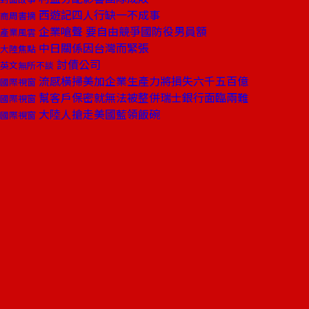
西遊記四人行缺一不成事
商周書摘
企業嗆聲 要自由競爭國防役男員額
產業風雲
中日關係因台灣而緊張
大陸焦點
討債公司
英文無所不談
流感橫掃美加企業生產力將損失六千五百億
國際視窗
幫客戶保密就無法被整併瑞士銀行面臨兩難
國際視窗
大陸人搶走美國藍領飯碗
國際視窗