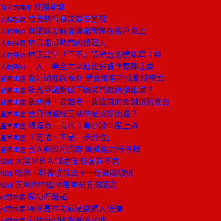
紅樓夢宴
陳文茜專欄
德儀執行長談變革管理
火線話題
渴望成功就會謙虛聚焦在客戶身上
人物專訪
林百里最熱門的接班人
人物特寫
林玉嘉靠「三不」帶領台玻連賺四十年
人物專訪
一人一業全力以赴比投資什麼都重要
人物專訪
會計師抓假帳外 更要幫客戶找賺錢模式
產業風雲
新光爭議暫歇下齣家鬥戲碼換誰演？
產業風雲
最昂貴、最難考、最值錢的金融證照登台
產業風雲
昔日網通股王被併是最好出路？
產業風雲
鴻海為一百八十萬小錢二度上訴
產業風雲
「定位，不是一步到位」
產業風雲
台大開公司招商 籌資能力待考驗
產業風雲
大陸ＭＢＡ錢途佳 但品質不齊
知識
哈佛、耶魯培育出十一位美國總統
知識
五年內中國零售業前五強底定
知識
職場西遊記
封面故事
團隊基本功就是要聽人指揮
封面故事
利益分配影響團隊成敗
封面故事