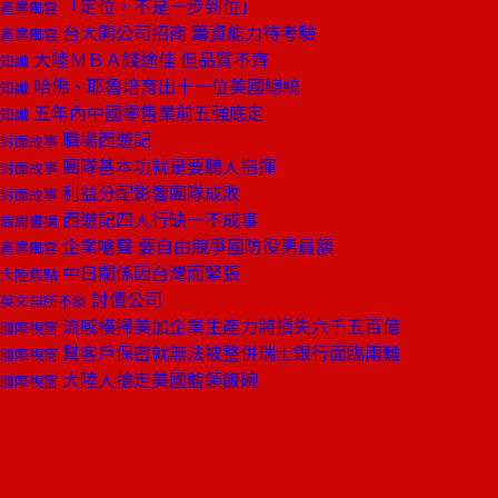
「定位，不是一步到位」
產業風雲
台大開公司招商 籌資能力待考驗
產業風雲
大陸ＭＢＡ錢途佳 但品質不齊
知識
哈佛、耶魯培育出十一位美國總統
知識
五年內中國零售業前五強底定
知識
職場西遊記
封面故事
團隊基本功就是要聽人指揮
封面故事
利益分配影響團隊成敗
封面故事
西遊記四人行缺一不成事
商周書摘
企業嗆聲 要自由競爭國防役男員額
產業風雲
中日關係因台灣而緊張
大陸焦點
討債公司
英文無所不談
流感橫掃美加企業生產力將損失六千五百億
國際視窗
幫客戶保密就無法被整併瑞士銀行面臨兩難
國際視窗
大陸人搶走美國藍領飯碗
國際視窗