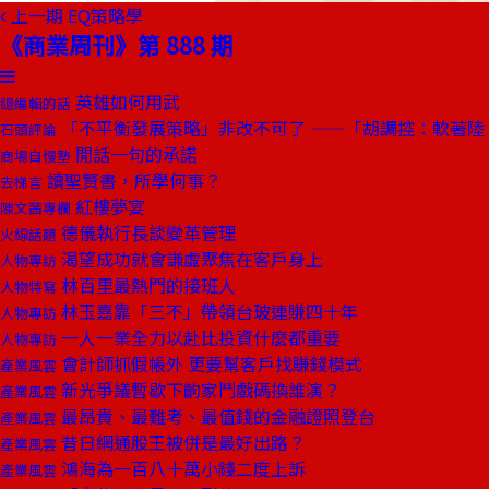
上一期
EQ策略學
《商業周刊》第 888 期
英雄如何用武
總編輯的話
「不平衡發展策略」非改不可了 ——「胡調控：軟著陸
石頭評論
閒話一句的承諾
商場自慢塾
讀聖賢書，所學何事？
去梯言
紅樓夢宴
陳文茜專欄
德儀執行長談變革管理
火線話題
渴望成功就會謙虛聚焦在客戶身上
人物專訪
林百里最熱門的接班人
人物特寫
林玉嘉靠「三不」帶領台玻連賺四十年
人物專訪
一人一業全力以赴比投資什麼都重要
人物專訪
會計師抓假帳外 更要幫客戶找賺錢模式
產業風雲
新光爭議暫歇下齣家鬥戲碼換誰演？
產業風雲
最昂貴、最難考、最值錢的金融證照登台
產業風雲
昔日網通股王被併是最好出路？
產業風雲
鴻海為一百八十萬小錢二度上訴
產業風雲