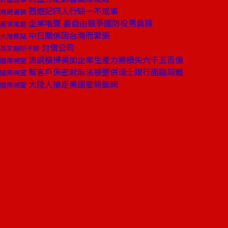
西遊記四人行缺一不成事
商周書摘
企業嗆聲 要自由競爭國防役男員額
產業風雲
中日關係因台灣而緊張
大陸焦點
討債公司
英文無所不談
流感橫掃美加企業生產力將損失六千五百億
國際視窗
幫客戶保密就無法被整併瑞士銀行面臨兩難
國際視窗
大陸人搶走美國藍領飯碗
國際視窗