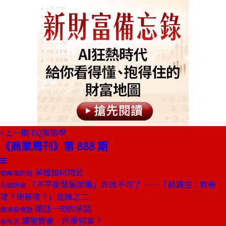
上一期
EQ策略學
《商業周刊》第 888 期
英雄如何用武
總編輯的話
「不平衡發展策略」非改不可了 ——「胡調控：軟著
石頭評論
陸？硬著陸？」危機之二
閒話一句的承諾
商場自慢塾
讀聖賢書，所學何事？
去梯言