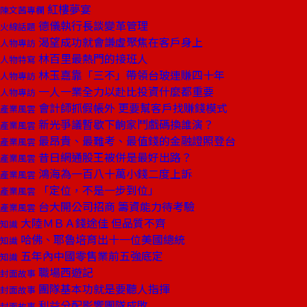
紅樓夢宴
陳文茜專欄
德儀執行長談變革管理
火線話題
渴望成功就會謙虛聚焦在客戶身上
人物專訪
林百里最熱門的接班人
人物特寫
林玉嘉靠「三不」帶領台玻連賺四十年
人物專訪
一人一業全力以赴比投資什麼都重要
人物專訪
會計師抓假帳外 更要幫客戶找賺錢模式
產業風雲
新光爭議暫歇下齣家鬥戲碼換誰演？
產業風雲
最昂貴、最難考、最值錢的金融證照登台
產業風雲
昔日網通股王被併是最好出路？
產業風雲
鴻海為一百八十萬小錢二度上訴
產業風雲
「定位，不是一步到位」
產業風雲
台大開公司招商 籌資能力待考驗
產業風雲
大陸ＭＢＡ錢途佳 但品質不齊
知識
哈佛、耶魯培育出十一位美國總統
知識
五年內中國零售業前五強底定
知識
職場西遊記
封面故事
團隊基本功就是要聽人指揮
封面故事
利益分配影響團隊成敗
封面故事