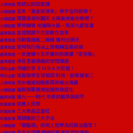
焦師父的四堂課
人物特寫
五年「黃金降落傘」保不住何經華？
火線話題
兩個弟弟吵翻天 大哥吳東進在哪裡？
火線話題
學界轉彎 他讓陳水扁、馬英九都賞識
火線話題
金控問題不在家數在效率
產業風雲
印刷電路板二線廠 獲利出頭天
產業風雲
智邦執行長站上策略轉型最前線
產業風雲
一支連續十五年獲利的績優「定存股」
產業風雲
林百里最頭痛的管理課題
產業風雲
供過於求 ＥＭＢＡ大貶值！
特別企劃
成長競爭全球第四 科技、創新搶第二
特別企劃
奈米權威倪衛新兩岸搶台灣贏
人物特寫
減稅與軍費將加速財政惡化
火線話題
後九一一時代 布希的戰爭與和平
國際視窗
前進人民幣
封面故事
三大商品正當紅
封面故事
兩頭賺的三大手法
封面故事
「選腦袋」的用人哲學為何無法服眾？
火線話題
拿不出證據 總統打民事官司也會輸
火線話題