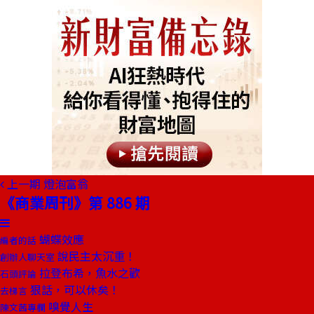
上一期
燈泡富翁
《商業周刊》第 886 期
蝴蝶效應
編者的話
說民主太沉重！
創辦人聊天室
拉登布希，魚水之歡
石頭評論
狠話，可以休矣！
去梯言
嗅覺人生
陳文茜專欄