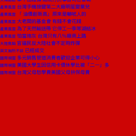
台灣手機按鍵第二大廠明星變棄兒
產業風雲
「 油價創新高」原來是嚇唬人的
產業風雲
大老闆的基金會 有錢不會花錢
產業風雲
為了天然輸送帶 它停工一季等湖結冰
產業風雲
怕當炮灰 台灣只有八％廠商上路
產業風雲
官逼民反大陸社會不定時炸彈
大陸焦點
已經成交
英文無所不談
多元銷售管道消費者歡迎企業可得小心
國際視窗
美國大學生因信用卡債休學比被「二一」多
國際視窗
台灣父母愁學費美國父母拚保母費
國際視窗