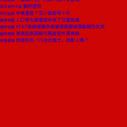
鵝肝遭禁
英文無所不談
中橫重建？至少需要等十年
特別企劃
人口老化嚴重退休成了沉重負擔
國際視窗
AT&T無線被購併高層領鉅額補償基層恐失業
國際視窗
東南亞新興股市再度受外資青睞
國際視窗
你還在用「巧合式徵才」找新人嗎？
商周書摘