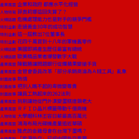
企業和政府 都應水平化經營
產業風雲
菲奧莉娜這回失算了？
人物特寫
危機處理能力也是對手的競爭門檻
火線話題
走過黃金30年的成功智慧
特別企劃
這一屆教出7位董事長
特別企劃
花四千萬買到十八年的軍機舊零件
特別企劃
美國即將產生歷任最富有總統
火線話題
歐美精品業者爆發數字大戰
火線話題
陳戰勝讓問題銀行從爛蘋果變搶手貨
產業風雲
金管會委員改革「部分承銷商淪為Ａ錢工具」亂象
產業風雲
熱情
封面故事
把別人瞧不起的卑微變尊貴
封面故事
讓員工熱起來的262法則
封面故事
挑剔讓她從門外漢變蛋糕連鎖老大
產業風雲
ＲＦＩＤ晶片標籤帶動千億商機
產業風雲
大學眼科林丕容日薪最高百萬元
人物特寫
鴻海布局光碟機產量追近華碩
產業風雲
雅虎的金雞母會在台灣下蛋嗎？
產業風雲
「能源外交」已成中國外交要務
大陸焦點