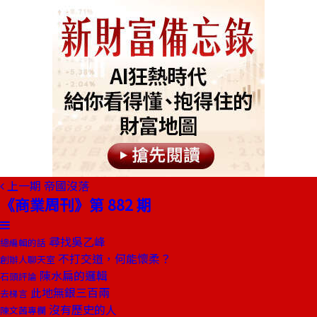
上一期
帝國沒落
《商業周刊》第 882 期
尋找吳乙峰
總編輯的話
不打交道，何能懷柔？
創辦人聊天室
陳水扁的邏輯
石頭評論
此地無銀三百兩
去梯言
沒有歷史的人
陳文茜專欄