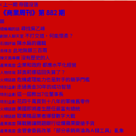
上一期
帝國沒落
《商業周刊》第 882 期
尋找吳乙峰
總編輯的話
不打交道，何能懷柔？
創辦人聊天室
陳水扁的邏輯
石頭評論
此地無銀三百兩
去梯言
沒有歷史的人
陳文茜專欄
企業和政府 都應水平化經營
產業風雲
菲奧莉娜這回失算了？
人物特寫
危機處理能力也是對手的競爭門檻
火線話題
走過黃金30年的成功智慧
特別企劃
這一屆教出7位董事長
特別企劃
花四千萬買到十八年的軍機舊零件
特別企劃
美國即將產生歷任最富有總統
火線話題
歐美精品業者爆發數字大戰
火線話題
陳戰勝讓問題銀行從爛蘋果變搶手貨
產業風雲
金管會委員改革「部分承銷商淪為Ａ錢工具」亂象
產業風雲