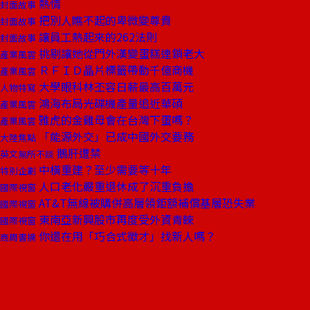
熱情
封面故事
把別人瞧不起的卑微變尊貴
封面故事
讓員工熱起來的262法則
封面故事
挑剔讓她從門外漢變蛋糕連鎖老大
產業風雲
ＲＦＩＤ晶片標籤帶動千億商機
產業風雲
大學眼科林丕容日薪最高百萬元
人物特寫
鴻海布局光碟機產量追近華碩
產業風雲
雅虎的金雞母會在台灣下蛋嗎？
產業風雲
「能源外交」已成中國外交要務
大陸焦點
鵝肝遭禁
英文無所不談
中橫重建？至少需要等十年
特別企劃
人口老化嚴重退休成了沉重負擔
國際視窗
AT&T無線被購併高層領鉅額補償基層恐失業
國際視窗
東南亞新興股市再度受外資青睞
國際視窗
你還在用「巧合式徵才」找新人嗎？
商周書摘