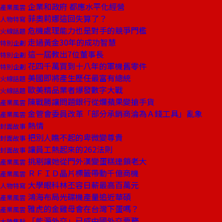
企業和政府 都應水平化經營
產業風雲
菲奧莉娜這回失算了？
人物特寫
危機處理能力也是對手的競爭門檻
火線話題
走過黃金30年的成功智慧
特別企劃
這一屆教出7位董事長
特別企劃
花四千萬買到十八年的軍機舊零件
特別企劃
美國即將產生歷任最富有總統
火線話題
歐美精品業者爆發數字大戰
火線話題
陳戰勝讓問題銀行從爛蘋果變搶手貨
產業風雲
金管會委員改革「部分承銷商淪為Ａ錢工具」亂象
產業風雲
熱情
封面故事
把別人瞧不起的卑微變尊貴
封面故事
讓員工熱起來的262法則
封面故事
挑剔讓她從門外漢變蛋糕連鎖老大
產業風雲
ＲＦＩＤ晶片標籤帶動千億商機
產業風雲
大學眼科林丕容日薪最高百萬元
人物特寫
鴻海布局光碟機產量追近華碩
產業風雲
雅虎的金雞母會在台灣下蛋嗎？
產業風雲
「能源外交」已成中國外交要務
大陸焦點