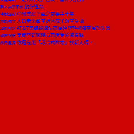
鵝肝遭禁
英文無所不談
中橫重建？至少需要等十年
特別企劃
人口老化嚴重退休成了沉重負擔
國際視窗
AT&T無線被購併高層領鉅額補償基層恐失業
國際視窗
東南亞新興股市再度受外資青睞
國際視窗
你還在用「巧合式徵才」找新人嗎？
商周書摘