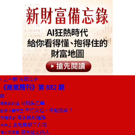
上一期
帝國沒落
《商業周刊》第 882 期
尋找吳乙峰
總編輯的話
不打交道，何能懷柔？
創辦人聊天室
陳水扁的邏輯
石頭評論
此地無銀三百兩
去梯言
沒有歷史的人
陳文茜專欄