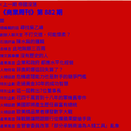
上一期
帝國沒落
《商業周刊》第 882 期
尋找吳乙峰
總編輯的話
不打交道，何能懷柔？
創辦人聊天室
陳水扁的邏輯
石頭評論
此地無銀三百兩
去梯言
沒有歷史的人
陳文茜專欄
企業和政府 都應水平化經營
產業風雲
菲奧莉娜這回失算了？
人物特寫
危機處理能力也是對手的競爭門檻
火線話題
走過黃金30年的成功智慧
特別企劃
這一屆教出7位董事長
特別企劃
花四千萬買到十八年的軍機舊零件
特別企劃
美國即將產生歷任最富有總統
火線話題
歐美精品業者爆發數字大戰
火線話題
陳戰勝讓問題銀行從爛蘋果變搶手貨
產業風雲
金管會委員改革「部分承銷商淪為Ａ錢工具」亂象
產業風雲