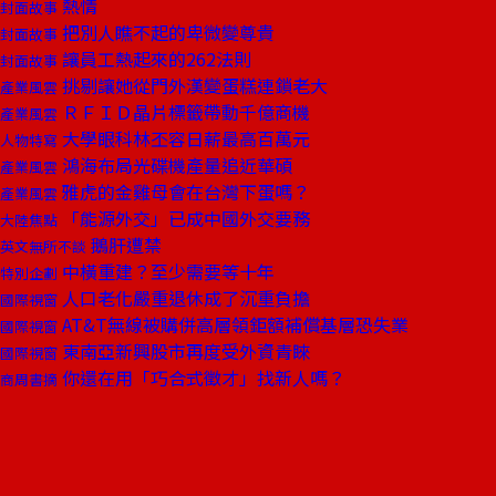
熱情
封面故事
把別人瞧不起的卑微變尊貴
封面故事
讓員工熱起來的262法則
封面故事
挑剔讓她從門外漢變蛋糕連鎖老大
產業風雲
ＲＦＩＤ晶片標籤帶動千億商機
產業風雲
大學眼科林丕容日薪最高百萬元
人物特寫
鴻海布局光碟機產量追近華碩
產業風雲
雅虎的金雞母會在台灣下蛋嗎？
產業風雲
「能源外交」已成中國外交要務
大陸焦點
鵝肝遭禁
英文無所不談
中橫重建？至少需要等十年
特別企劃
人口老化嚴重退休成了沉重負擔
國際視窗
AT&T無線被購併高層領鉅額補償基層恐失業
國際視窗
東南亞新興股市再度受外資青睞
國際視窗
你還在用「巧合式徵才」找新人嗎？
商周書摘