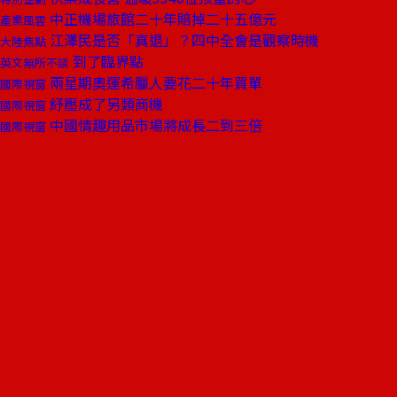
中正機場旅館二十年賠掉二十五億元
產業風雲
江澤民是否「真退」？四中全會是觀察時機
大陸焦點
到了臨界點
英文無所不談
兩星期奧運希臘人要花二十年買單
國際視窗
紓壓成了另類商機
國際視窗
中國情趣用品市場將成長二到三倍
國際視窗