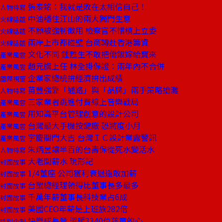
張泰銘：我就是敗在太相信自己！
人物特寫
中油穩住江山的兩大獨門生意
火線話題
不願被強制徵用 檢察官不惜槓上立委
火線話題
兩岸上市都碰壁 台商轉赴香港籌資
火線話題
文化不同 鍾甦生不敢把僑銀嫁給寶來
產業風雲
趙元旗上任 林全掛保證：兩年內不合併
產業風雲
企業家總統拚經濟拚出成績
國際視窗
苗豐強靠「通路」與「品牌」兩手策略搶灘
人物特寫
三家業者跳進付費線上音樂戰局
產業風雲
用知識平台管理創意的設計公司
產業風雲
台灣最大手機按鍵廠 恐將度小月
產業風雲
宇慶關門大吉 台灣ＩＣ設計業露警訊
產業風雲
朱炳昱讓半百的台壽保從死水變活水
人物特寫
大老闆薪水 現形記
封面故事
1/4董座 公司獲利衰退還敢加薪
封面故事
台塑總經理領得比董事長多最多
封面故事
千萬年薪董事長科技業占6成
封面故事
美國CEO年薪是上班族282倍
封面故事
快樂成長營 溫暖3340位孩童的心
特別企劃