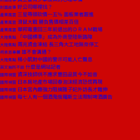
好公司哪裡找？
封面故事
三星帶頭砍價一五％ 面板業者跟進
產業風雲
滑鼠大戰 勝負售價相差百倍
產業風雲
華邦電重回三年前退出的ＤＲＡＭ戰場
產業風雲
「中國標準」成為外商登陸新路障
大陸焦點
兩兆資金凍結 長三角大工地無奈停工
大陸焦點
誰不會溝通？
柯承恩專欄
楊小凱對中國的警示可能人亡聲息
大陸焦點
什麼是網站記者
英文無所不談
資深技師供不應求豐田品質今不如昔
國際視窗
日本房地產市場回春泡沫經濟恐慌再現
國際視窗
日本宮內廳強力阻撓雅子妃外訪長才難伸
國際視窗
每七人有一個酒鬼俄羅斯立法限制啤酒廣告
國際視窗