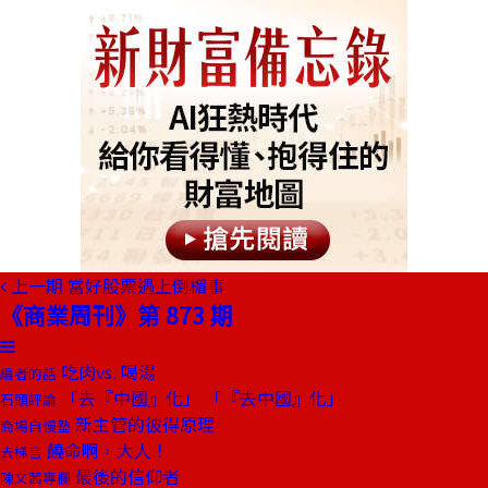
上一期
當好股票遇上倒楣事
《商業周刊》第 873 期
吃肉vs. 喝湯
編者的話
「去『中國』化」 「『去中國』化」
石頭評論
新主管的彼得原理
商場自慢塾
饒命啊，大人！
去梯言
最後的信仰者
陳文茜專欄