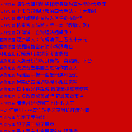
購併大律師劉紹樑變身獵豹辜仲瑩的大參謀
人物特寫
上市公司編財報的四大手法、十大騙術
火線話題
會計師與企業進入信任危機時代
火線話題
檢察官查賄將人手一本「教戰守則」
火線話題
汪傳浦：台灣違法通緝我！
火線話題
經濟學人：每桶油價上看五十美元
國際視窗
俄羅斯搶當石油市場狠角色
國際視窗
行銷費用灌爆參考書價格
特別企劃
大牌分析師柯良翼為「萬點論」下台
產業風雲
改造台塑集團金融操作的女人
產業風雲
馬維辰手握一套獨門選地公式
產業風雲
昇陽建設強迫總機小姐住豪宅
產業風雲
日本觀光客銳減 飯店業搶奪商務客
產業風雲
ＬＧ改良歐美品牌 奇襲家電市場
產業風雲
陳世昌是發明王 也是救火王
人物特寫
何壽川、林義守現身分享對抗肝病心情
生活
誰削了我的錢！
封面故事
肥了員工瘦了股東
封面故事
員工要有少拿股票的心理準備
封面故事