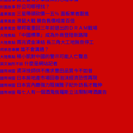
好公司哪裡找？
封面故事
三星帶頭砍價一五％ 面板業者跟進
產業風雲
滑鼠大戰 勝負售價相差百倍
產業風雲
華邦電重回三年前退出的ＤＲＡＭ戰場
產業風雲
「中國標準」成為外商登陸新路障
大陸焦點
兩兆資金凍結 長三角大工地無奈停工
大陸焦點
誰不會溝通？
柯承恩專欄
楊小凱對中國的警示可能人亡聲息
大陸焦點
什麼是網站記者
英文無所不談
資深技師供不應求豐田品質今不如昔
國際視窗
日本房地產市場回春泡沫經濟恐慌再現
國際視窗
日本宮內廳強力阻撓雅子妃外訪長才難伸
國際視窗
每七人有一個酒鬼俄羅斯立法限制啤酒廣告
國際視窗