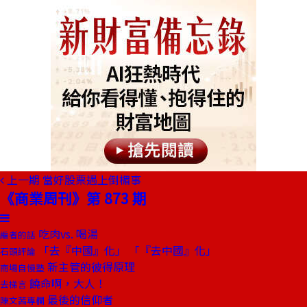
上一期
當好股票遇上倒楣事
《商業周刊》第 873 期
吃肉vs. 喝湯
編者的話
「去『中國』化」 「『去中國』化」
石頭評論
新主管的彼得原理
商場自慢塾
饒命啊，大人！
去梯言
最後的信仰者
陳文茜專欄