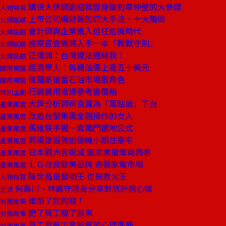
購併大律師劉紹樑變身獵豹辜仲瑩的大參謀
人物特寫
上市公司編財報的四大手法、十大騙術
火線話題
會計師與企業進入信任危機時代
火線話題
檢察官查賄將人手一本「教戰守則」
火線話題
汪傳浦：台灣違法通緝我！
火線話題
經濟學人：每桶油價上看五十美元
國際視窗
俄羅斯搶當石油市場狠角色
國際視窗
行銷費用灌爆參考書價格
特別企劃
大牌分析師柯良翼為「萬點論」下台
產業風雲
改造台塑集團金融操作的女人
產業風雲
馬維辰手握一套獨門選地公式
產業風雲
昇陽建設強迫總機小姐住豪宅
產業風雲
日本觀光客銳減 飯店業搶奪商務客
產業風雲
ＬＧ改良歐美品牌 奇襲家電市場
產業風雲
陳世昌是發明王 也是救火王
人物特寫
何壽川、林義守現身分享對抗肝病心情
生活
誰削了我的錢！
封面故事
肥了員工瘦了股東
封面故事
員工要有少拿股票的心理準備
封面故事