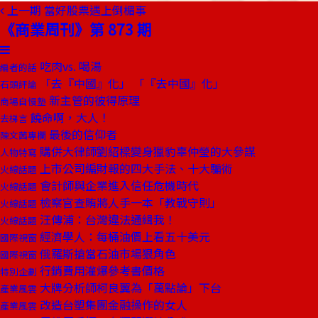
上一期
當好股票遇上倒楣事
《商業周刊》第 873 期
吃肉vs. 喝湯
編者的話
「去『中國』化」 「『去中國』化」
石頭評論
新主管的彼得原理
商場自慢塾
饒命啊，大人！
去梯言
最後的信仰者
陳文茜專欄
購併大律師劉紹樑變身獵豹辜仲瑩的大參謀
人物特寫
上市公司編財報的四大手法、十大騙術
火線話題
會計師與企業進入信任危機時代
火線話題
檢察官查賄將人手一本「教戰守則」
火線話題
汪傳浦：台灣違法通緝我！
火線話題
經濟學人：每桶油價上看五十美元
國際視窗
俄羅斯搶當石油市場狠角色
國際視窗
行銷費用灌爆參考書價格
特別企劃
大牌分析師柯良翼為「萬點論」下台
產業風雲
改造台塑集團金融操作的女人
產業風雲