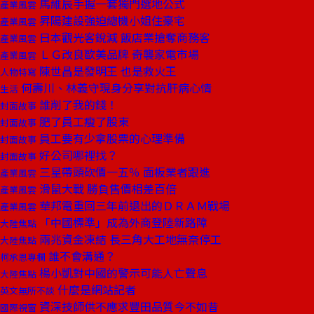
馬維辰手握一套獨門選地公式
產業風雲
昇陽建設強迫總機小姐住豪宅
產業風雲
日本觀光客銳減 飯店業搶奪商務客
產業風雲
ＬＧ改良歐美品牌 奇襲家電市場
產業風雲
陳世昌是發明王 也是救火王
人物特寫
何壽川、林義守現身分享對抗肝病心情
生活
誰削了我的錢！
封面故事
肥了員工瘦了股東
封面故事
員工要有少拿股票的心理準備
封面故事
好公司哪裡找？
封面故事
三星帶頭砍價一五％ 面板業者跟進
產業風雲
滑鼠大戰 勝負售價相差百倍
產業風雲
華邦電重回三年前退出的ＤＲＡＭ戰場
產業風雲
「中國標準」成為外商登陸新路障
大陸焦點
兩兆資金凍結 長三角大工地無奈停工
大陸焦點
誰不會溝通？
柯承恩專欄
楊小凱對中國的警示可能人亡聲息
大陸焦點
什麼是網站記者
英文無所不談
資深技師供不應求豐田品質今不如昔
國際視窗