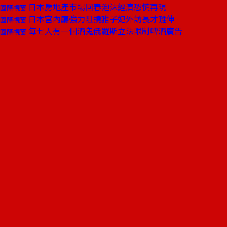
日本房地產市場回春泡沫經濟恐慌再現
國際視窗
日本宮內廳強力阻撓雅子妃外訪長才難伸
國際視窗
每七人有一個酒鬼俄羅斯立法限制啤酒廣告
國際視窗