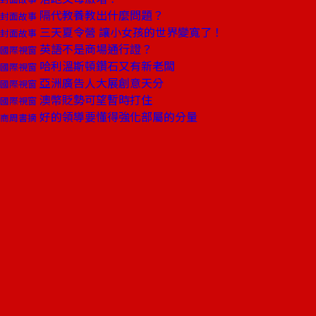
隔代教養教出什麼問題？
封面故事
三天夏令營 讓小女孩的世界變寬了！
封面故事
英語不是商場通行證？
國際視窗
哈利溫斯頓鑽石又有新老闆
國際視窗
亞洲廣告人大展創意天分
國際視窗
澳幣貶勢可望暫時打住
國際視窗
好的領導要懂得強化部屬的分量
商周書摘