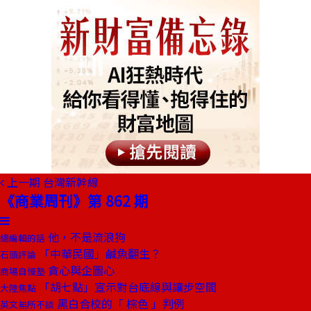
上一期
台灣新幹線
《商業周刊》第 862 期
他，不是流浪狗
總編輯的話
「中華民國」鹹魚翻生？
石頭評論
貪心與企圖心
商場自慢塾
「胡七點」宣示對台底線與讓步空間
大陸焦點
黑白合校的「 棕色 」判例
英文無所不談