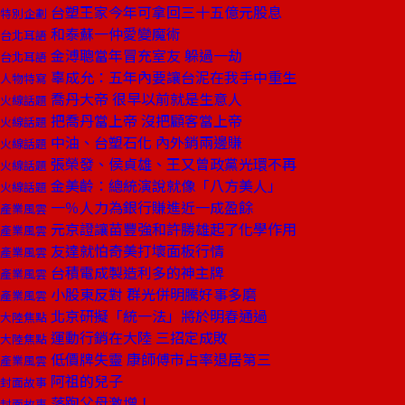
台塑王家今年可拿回三十五億元股息
特別企劃
和泰蘇一仲愛變魔術
台北耳語
金溥聰當年冒充室友 躲過一劫
台北耳語
辜成允：五年內要讓台泥在我手中重生
人物特寫
喬丹大帝 很早以前就是生意人
火線話題
把喬丹當上帝 沒把顧客當上帝
火線話題
中油、台塑石化 內外銷兩邊賺
火線話題
張榮發、侯貞雄、王又曾政黨光環不再
火線話題
金美齡：總統演說就像「八方美人」
火線話題
一％人力為銀行賺進近一成盈餘
產業風雲
元京證讓苗豐強和許勝雄起了化學作用
產業風雲
友達就怕奇美打壞面板行情
產業風雲
台積電成製造利多的神主牌
產業風雲
小股東反對 群光併明騰好事多磨
產業風雲
北京研擬「統一法」將於明春通過
大陸焦點
運動行銷在大陸 三招定成敗
大陸焦點
低價牌失靈 康師傅市占率退居第三
產業風雲
阿祖的兒子
封面故事
落跑父母激增！
封面故事