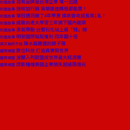
自有品牌是台灣企業 唯一出路
封面故事
技術加行銷 英華達連媽祖都能賣！
封面故事
華冠通訊繳了4年學費 換來營收成長第1名！
封面故事
威剛向老大學習三年摘下國內龍頭
封面故事
景氣帶動 台塑石化站上最「錢」線
封面故事
明安國際每股獲利 四年翻十倍
封面故事
陳水扁勝選的銀子彈
英文無所不談
數位科技 打造真實假世界
國際視窗
波蘭入列歐盟成世界最大經濟體
國際視窗
諜影幢幢美國企業損失超過兩億元
國際視窗