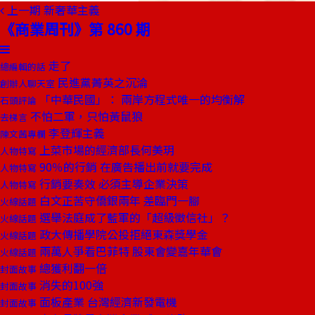
上一期
新奢華主義
《商業周刊》第 860 期
走了
總編輯的話
民進黨菁英之沉淪
創辦人聊天室
「中華民國」： 兩岸方程式唯一的均衡解
石頭評論
不怕二軍，只怕黃鼠狼
去梯言
李登輝主義
陳文茜專欄
上菜市場的經濟部長何美玥
人物特寫
90％的行銷 在廣告播出前就要完成
人物特寫
行銷要奏效 必須主導企業決策
人物特寫
白文正苦守僑銀兩年 差臨門一腳
火線話題
選舉法庭成了藍軍的「超級徵信社」？
火線話題
政大傳播學院公投拒絕東森獎學金
火線話題
兩萬人爭看巴菲特 股東會變嘉年華會
火線話題
總獲利翻一倍
封面故事
消失的100強
封面故事
面板產業 台灣經濟新發電機
封面故事