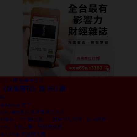
上一期
新奢華主義
《商業周刊》第 860 期
走了
總編輯的話
民進黨菁英之沉淪
創辦人聊天室
「中華民國」： 兩岸方程式唯一的均衡解
石頭評論
不怕二軍，只怕黃鼠狼
去梯言
李登輝主義
陳文茜專欄