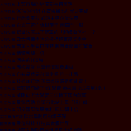
上菜市場的經濟部長何美玥
人物特寫
90％的行銷 在廣告播出前就要完成
人物特寫
行銷要奏效 必須主導企業決策
人物特寫
白文正苦守僑銀兩年 差臨門一腳
火線話題
選舉法庭成了藍軍的「超級徵信社」？
火線話題
政大傳播學院公投拒絕東森獎學金
火線話題
兩萬人爭看巴菲特 股東會變嘉年華會
火線話題
總獲利翻一倍
封面故事
消失的100強
封面故事
面板產業 台灣經濟新發電機
封面故事
自有品牌是台灣企業 唯一出路
封面故事
技術加行銷 英華達連媽祖都能賣！
封面故事
華冠通訊繳了4年學費 換來營收成長第1名！
封面故事
威剛向老大學習三年摘下國內龍頭
封面故事
景氣帶動 台塑石化站上最「錢」線
封面故事
明安國際每股獲利 四年翻十倍
封面故事
陳水扁勝選的銀子彈
英文無所不談
數位科技 打造真實假世界
國際視窗
波蘭入列歐盟成世界最大經濟體
國際視窗