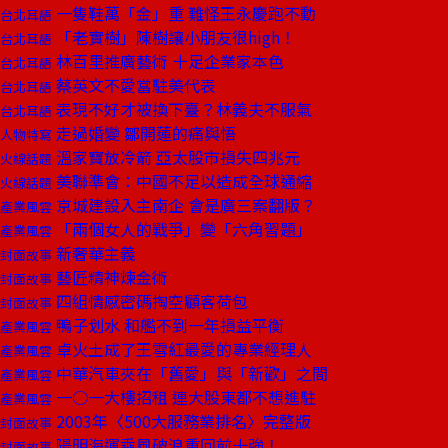
一隻鞋萬「金」重 難怪王永慶跑不動
台北耳語
「老實樹」陳樹讓小朋友很high！
台北耳語
林百里推廣藝術 十足企業家本色
台北耳語
蔡英文不愛當駐美代表
台北耳語
表現不好才被換下臺？林義夫不服氣
台北耳語
走過婚變 鄒開蓮的痛與悟
人物特寫
溫家寶放冷箭 亞太股市損失四兆元
火線話題
美聯準會：中國不足以造成全球通縮
火線話題
京城建設入主南企 會是廣三案翻版？
產業風雲
「兩個女人的戰爭」變「六角習題」
產業風雲
新奢華主義
封面故事
藝匠精神煉金術
封面故事
四組情感密碼掏空顧客荷包
封面故事
鴨子划水 和艦不到一年損益平衡
產業風雲
卓火土成了王雪紅最愛的專業經理人
產業風雲
中華汽車夾在「舊愛」與「新歡」之間
產業風雲
一○一大樓招租 連大股東都不想進駐
產業風雲
2003年〈500大服務業排名〉完整版
封面故事
陽明海運乘風破浪重回前十強！
封面故事