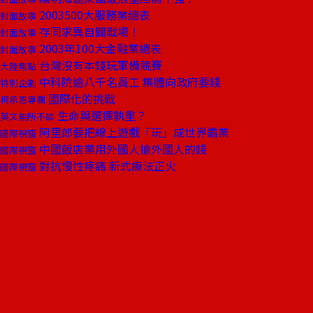
2003500大服務業總表
封面故事
存同求異自闢戰場！
封面故事
2003年100大金融業總表
封面故事
台灣沒有本錢玩軍備競賽
大陸焦點
中科院逾八千名員工 集體向政府要錢
特別企劃
國際化的挑戰
柯承恩專欄
生命與選擇孰重？
英文無所不談
阿里郎要把線上遊戲「玩」成世界霸業
國際視窗
中國飯店業用外國人搶外國人的錢
國際視窗
對抗慢性疼痛 新式療法正火
國際視窗