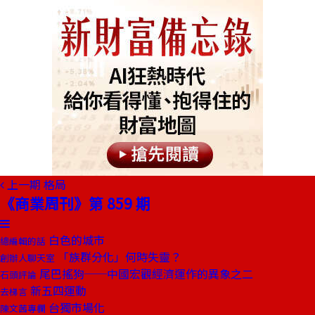
上一期
格局
《商業周刊》第 859 期
白色的城市
總編輯的話
「族群分化」何時失靈？
創辦人聊天室
尾巴搖狗──中國宏觀經濟運作的異象之二
石頭評論
新五四運動
去梯言
台獨市場化
陳文茜專欄