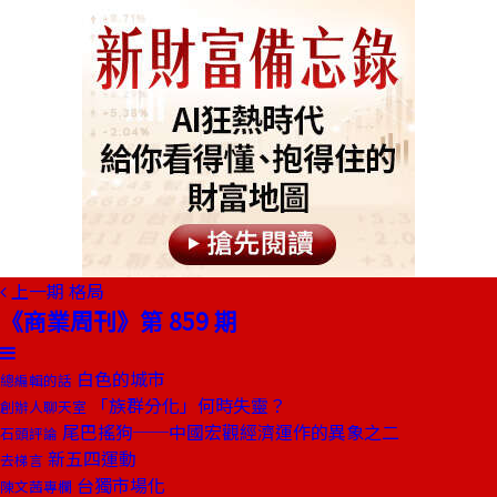
上一期
格局
《商業周刊》第 859 期
白色的城市
總編輯的話
「族群分化」何時失靈？
創辦人聊天室
尾巴搖狗──中國宏觀經濟運作的異象之二
石頭評論
新五四運動
去梯言
台獨市場化
陳文茜專欄