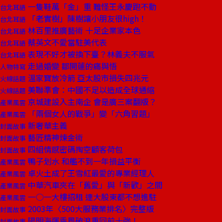
一隻鞋萬「金」重 難怪王永慶跑不動
台北耳語
「老實樹」陳樹讓小朋友很high！
台北耳語
林百里推廣藝術 十足企業家本色
台北耳語
蔡英文不愛當駐美代表
台北耳語
表現不好才被換下臺？林義夫不服氣
台北耳語
走過婚變 鄒開蓮的痛與悟
人物特寫
溫家寶放冷箭 亞太股市損失四兆元
火線話題
美聯準會：中國不足以造成全球通縮
火線話題
京城建設入主南企 會是廣三案翻版？
產業風雲
「兩個女人的戰爭」變「六角習題」
產業風雲
新奢華主義
封面故事
藝匠精神煉金術
封面故事
四組情感密碼掏空顧客荷包
封面故事
鴨子划水 和艦不到一年損益平衡
產業風雲
卓火土成了王雪紅最愛的專業經理人
產業風雲
中華汽車夾在「舊愛」與「新歡」之間
產業風雲
一○一大樓招租 連大股東都不想進駐
產業風雲
2003年〈500大服務業排名〉完整版
封面故事
陽明海運乘風破浪重回前十強！
封面故事