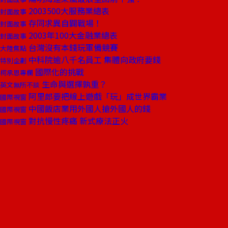
2003500大服務業總表
封面故事
存同求異自闢戰場！
封面故事
2003年100大金融業總表
封面故事
台灣沒有本錢玩軍備競賽
大陸焦點
中科院逾八千名員工 集體向政府要錢
特別企劃
國際化的挑戰
柯承恩專欄
生命與選擇孰重？
英文無所不談
阿里郎要把線上遊戲「玩」成世界霸業
國際視窗
中國飯店業用外國人搶外國人的錢
國際視窗
對抗慢性疼痛 新式療法正火
國際視窗