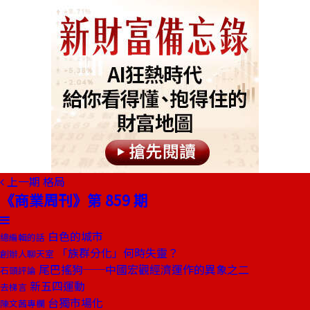
上一期
格局
《商業周刊》第 859 期
白色的城市
總編輯的話
「族群分化」何時失靈？
創辦人聊天室
尾巴搖狗──中國宏觀經濟運作的異象之二
石頭評論
新五四運動
去梯言
台獨市場化
陳文茜專欄