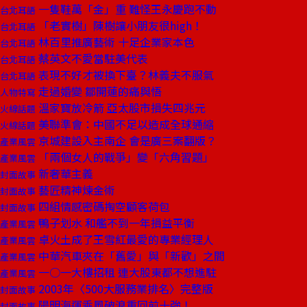
一隻鞋萬「金」重 難怪王永慶跑不動
台北耳語
「老實樹」陳樹讓小朋友很high！
台北耳語
林百里推廣藝術 十足企業家本色
台北耳語
蔡英文不愛當駐美代表
台北耳語
表現不好才被換下臺？林義夫不服氣
台北耳語
走過婚變 鄒開蓮的痛與悟
人物特寫
溫家寶放冷箭 亞太股市損失四兆元
火線話題
美聯準會：中國不足以造成全球通縮
火線話題
京城建設入主南企 會是廣三案翻版？
產業風雲
「兩個女人的戰爭」變「六角習題」
產業風雲
新奢華主義
封面故事
藝匠精神煉金術
封面故事
四組情感密碼掏空顧客荷包
封面故事
鴨子划水 和艦不到一年損益平衡
產業風雲
卓火土成了王雪紅最愛的專業經理人
產業風雲
中華汽車夾在「舊愛」與「新歡」之間
產業風雲
一○一大樓招租 連大股東都不想進駐
產業風雲
2003年〈500大服務業排名〉完整版
封面故事
陽明海運乘風破浪重回前十強！
封面故事