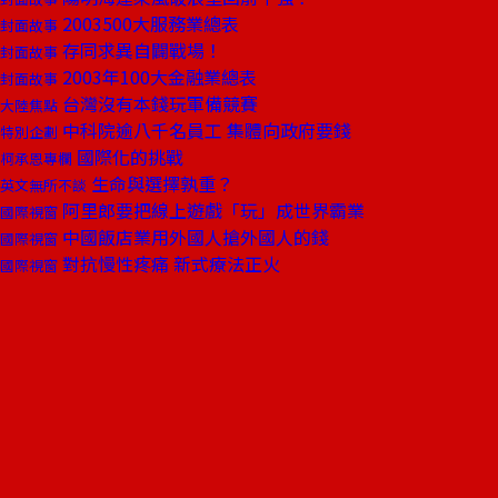
2003500大服務業總表
封面故事
存同求異自闢戰場！
封面故事
2003年100大金融業總表
封面故事
台灣沒有本錢玩軍備競賽
大陸焦點
中科院逾八千名員工 集體向政府要錢
特別企劃
國際化的挑戰
柯承恩專欄
生命與選擇孰重？
英文無所不談
阿里郎要把線上遊戲「玩」成世界霸業
國際視窗
中國飯店業用外國人搶外國人的錢
國際視窗
對抗慢性疼痛 新式療法正火
國際視窗