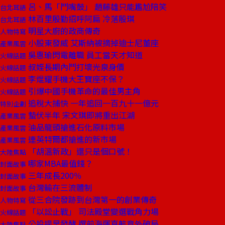
呂、馬「鬥嘴鼓」 趙藤雄只能尷尬陪笑
台北耳語
林百里殷勤招呼阿扁 冷落殷琪
台北耳語
明星大廚的政商傳奇
人物特寫
小股東發威 艾斯納被摘掉迪士尼董座
產業風雲
吳惠瑜閃電離職 員工當天才知道
火線話題
叔姪長期內鬥打壞光泉身價
火線話題
李焜耀手機大王寶座不保？
火線話題
引爆中國手機革命的最佳男主角
火線話題
追稅大捕快 一年追回一百九十一億元
特別企劃
蟄伏半年 宋文琪即將重出江湖
產業風雲
油品龍頭搶進石化原料市場
產業風雲
連英特爾都搶進的新市場
產業風雲
「胡溫新政」還只是個口號！
大陸焦點
哪家MBA最值錢？
封面故事
三年成長200％
封面故事
台灣輸在三流體制
封面故事
從三合院發跡到台灣第一的創業傳奇
人物特寫
「以訟止戰」 司法殿堂變選戰角力場
火線話題
公投提早發酵 選前海運直航意外破局
大陸焦點