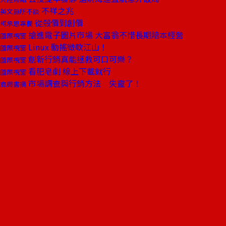
不祥之兆
英文無所不談
從殺價到創價
柯承恩專欄
搶進電子圖片市場 大富翁不惜長期賠本經營
國際視窗
Linux 動搖微軟江山！
國際視窗
創新行銷真能拯救可口可樂？
國際視窗
看肥皂劇 線上下載就行
國際視窗
市場調查與行銷方法 失靈了！
商周書摘