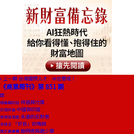
上一期
台灣國際人才 水位警戒！
《商業周刊》第 851 期
待遇與代價
總編輯的話
中國與印度
石頭評論
永遠的反對者
商場自慢塾
「好官」的嘴臉
去梯言
施明德與趙少康
陳文茜專欄