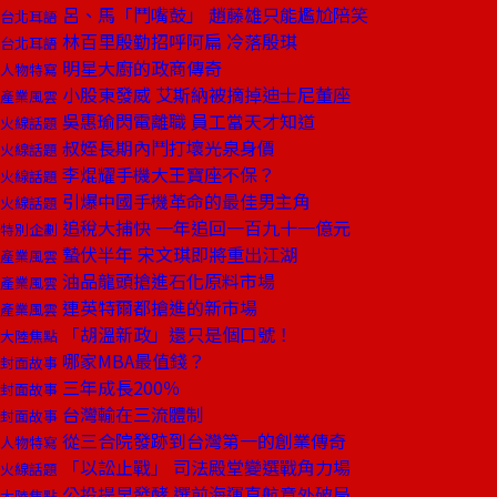
呂、馬「鬥嘴鼓」 趙藤雄只能尷尬陪笑
台北耳語
林百里殷勤招呼阿扁 冷落殷琪
台北耳語
明星大廚的政商傳奇
人物特寫
小股東發威 艾斯納被摘掉迪士尼董座
產業風雲
吳惠瑜閃電離職 員工當天才知道
火線話題
叔姪長期內鬥打壞光泉身價
火線話題
李焜耀手機大王寶座不保？
火線話題
引爆中國手機革命的最佳男主角
火線話題
追稅大捕快 一年追回一百九十一億元
特別企劃
蟄伏半年 宋文琪即將重出江湖
產業風雲
油品龍頭搶進石化原料市場
產業風雲
連英特爾都搶進的新市場
產業風雲
「胡溫新政」還只是個口號！
大陸焦點
哪家MBA最值錢？
封面故事
三年成長200％
封面故事
台灣輸在三流體制
封面故事
從三合院發跡到台灣第一的創業傳奇
人物特寫
「以訟止戰」 司法殿堂變選戰角力場
火線話題
公投提早發酵 選前海運直航意外破局
大陸焦點