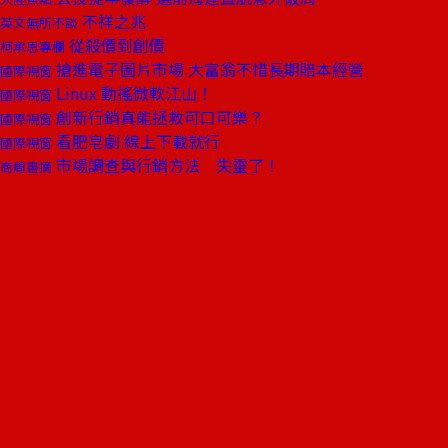
不祥之兆
英文無所不談
從殺價到創價
柯承恩專欄
搶進電子圖片市場 大富翁不惜長期賠本經營
國際視窗
Linux 動搖微軟江山！
國際視窗
創新行銷真能拯救可口可樂？
國際視窗
看肥皂劇 線上下載就行
國際視窗
市場調查與行銷方法 失靈了！
商周書摘