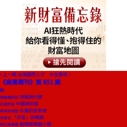
上一期
台灣國際人才 水位警戒！
《商業周刊》第 851 期
待遇與代價
總編輯的話
中國與印度
石頭評論
永遠的反對者
商場自慢塾
「好官」的嘴臉
去梯言
施明德與趙少康
陳文茜專欄