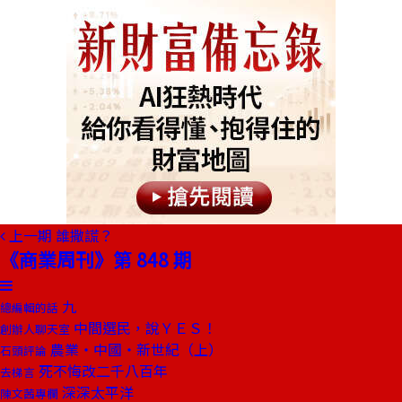
上一期
誰撒謊？
《商業周刊》第 848 期
九
總編輯的話
中間選民，說ＹＥＳ！
創辦人聊天室
農業‧中國‧新世紀（上）
石頭評論
死不悔改二千八百年
去梯言
深深太平洋
陳文茜專欄