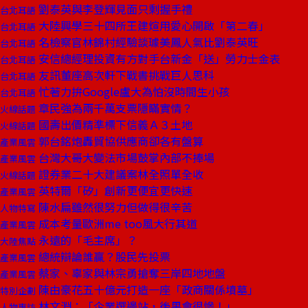
劉泰英與李登輝見面只剩握手禮
台北耳語
大陸興學三十四所王建煊用愛心開啟「第二春」
台北耳語
名檢察官林錦村經驗談璩美鳳人氣比劉泰英旺
台北耳語
安信總經理投資有方對手台新金「送」勞力士金表
台北耳語
友訊董座高次軒下戰書挑戰巨人思科
台北耳語
忙著力拚Google盧大為怕沒時間生小孩
台北耳語
章民強為兩千萬支票隱瞞實情？
火線話題
國壽出價精準標下信義Ａ３土地
火線話題
郭台銘炮轟貿協供應商卻各有盤算
產業風雲
台灣大哥大變法市場鼓掌內部不捧場
產業風雲
證券業二十大建議案林全照單全收
火線話題
英特爾「矽」創新更便宜更快速
產業風雲
陳水扁雖然很努力但做得很辛苦
人物特寫
成本考量歐洲me too風大行其道
產業風雲
永遠的「毛主席」？
大陸焦點
總統辯論誰贏？股民先投票
產業風雲
蔡家、辜家與林宗勇搶奪三岸四地地盤
產業風雲
陳由豪花五十億元打造一座「政商關係墳墓」
特別企劃
林文淵：「企業選邊站，後果會很慘！」
人物專訪