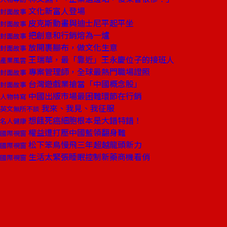
文化新富人登場
封面故事
皮克斯動畫與迪士尼平起平坐
封面故事
把創意和行銷熔為一爐
封面故事
放開裹腳布，做文化生意
封面故事
王瑞華，最「靠近」王永慶位子的接班人
產業風雲
專案管理師，全球最熱門職場證照
封面故事
台灣遊戲業搶當「中國概念股」
封面故事
中國出版市場最困難環節在行銷
人物特寫
我來、我見、我征服
英文無所不談
想餓死癌細胞根本是大錯特錯！
名人健康
權益遭打壓中國藍領翻身難
國際視窗
松下笨鳥慢飛三年超越龍頭新力
國際視窗
生活太緊張睡眠控制新藥商機看俏
國際視窗