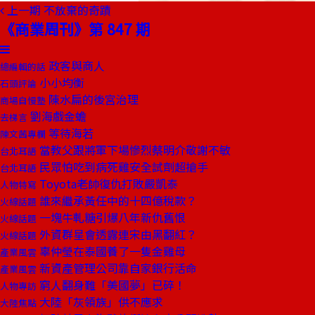
上一期
不放棄的奇蹟
《商業周刊》第 847 期
政客與商人
總編輯的話
小小均衡
石頭評論
陳水扁的後宮治理
商場自慢塾
劉海戲金蟾
去梯言
等待海若
陳文茜專欄
當教父跟將軍下場慘烈蔡明介敬謝不敏
台北耳語
民眾怕吃到病死雞安全試劑超搶手
台北耳語
Toyota老帥復仇打敗嚴凱泰
人物特寫
誰來繼承黃任中的十四億稅款？
火線話題
一塊牛軋糖引爆八年新仇舊恨
火線話題
外資群星會透露連宋由黑翻紅？
火線話題
辜仲瑩在泰國養了一隻金雞母
產業風雲
新資產管理公司靠自家銀行活命
產業風雲
窮人翻身難「美國夢」已碎！
人物專訪
大陸「灰領族」供不應求
大陸焦點