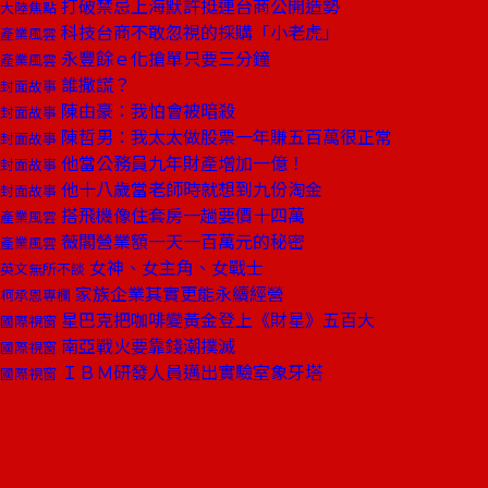
打破禁忌上海默許挺連台商公開造勢
大陸焦點
科技台商不敢忽視的採購「小老虎」
產業風雲
永豐餘ｅ化搶單只要三分鐘
產業風雲
誰撒謊？
封面故事
陳由豪：我怕會被暗殺
封面故事
陳哲男：我太太做股票一年賺五百萬很正常
封面故事
他當公務員九年財產增加一億！
封面故事
他十八歲當老師時就想到九份淘金
封面故事
搭飛機像住套房一趟要價十四萬
產業風雲
薇閣營業額一天一百萬元的秘密
產業風雲
女神、女主角、女戰士
英文無所不談
家族企業其實更能永續經營
柯承恩專欄
星巴克把咖啡變黃金登上《財星》五百大
國際視窗
南亞戰火要靠錢潮撲滅
國際視窗
ＩＢＭ研發人員邁出實驗室象牙塔
國際視窗