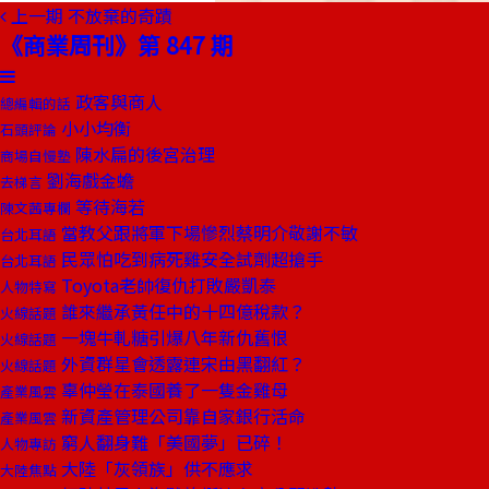
上一期
不放棄的奇蹟
《商業周刊》第 847 期
政客與商人
總編輯的話
小小均衡
石頭評論
陳水扁的後宮治理
商場自慢塾
劉海戲金蟾
去梯言
等待海若
陳文茜專欄
當教父跟將軍下場慘烈蔡明介敬謝不敏
台北耳語
民眾怕吃到病死雞安全試劑超搶手
台北耳語
Toyota老帥復仇打敗嚴凱泰
人物特寫
誰來繼承黃任中的十四億稅款？
火線話題
一塊牛軋糖引爆八年新仇舊恨
火線話題
外資群星會透露連宋由黑翻紅？
火線話題
辜仲瑩在泰國養了一隻金雞母
產業風雲
新資產管理公司靠自家銀行活命
產業風雲
窮人翻身難「美國夢」已碎！
人物專訪
大陸「灰領族」供不應求
大陸焦點