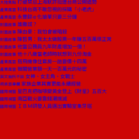
打破禁忌上海默許挺連台商公開造勢
大陸焦點
科技台商不敢忽視的採購「小老虎」
產業風雲
永豐餘ｅ化搶單只要三分鐘
產業風雲
誰撒謊？
封面故事
陳由豪：我怕會被暗殺
封面故事
陳哲男：我太太做股票一年賺五百萬很正常
封面故事
他當公務員九年財產增加一億！
封面故事
他十八歲當老師時就想到九份淘金
封面故事
搭飛機像住套房一趟要價十四萬
產業風雲
薇閣營業額一天一百萬元的秘密
產業風雲
女神、女主角、女戰士
英文無所不談
家族企業其實更能永續經營
柯承恩專欄
星巴克把咖啡變黃金登上《財星》五百大
國際視窗
南亞戰火要靠錢潮撲滅
國際視窗
ＩＢＭ研發人員邁出實驗室象牙塔
國際視窗