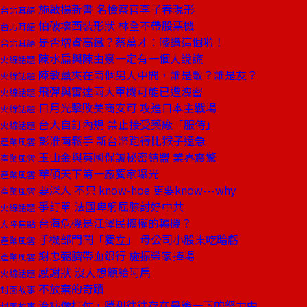
施啟揚新書 名檢察官李子春現形
台北耳語
怕破壞西裝形狀 林全不帶股票機
台北耳語
是否增資高鐵？蔡萬才：嘜講這個啦！
台北耳語
陳水扁與陳由豪一定有一個人說謊
火線話題
陳敏薰夾在兩個男人中間，誰是敵？誰是友？
火線話題
飛彈與雷達兩大軍機可能已遭洩密
火線話題
日月光擊敗美商安可 攻進日本主戰場
火線話題
台大自訂內規 禁止接受藥廠「服侍」
火線話題
彭淮南鬆手 新台幣跑得比猴子還急
產業風雲
玉山金與英國保誠秘密結盟 業界震驚
產業風雲
華碩天下第一廠獨家曝光
產業風雲
要深入 不只 know-hoe 更要know---why
產業風雲
爭訂單 法國卑躬屈膝討好中共
火線話題
台海危機是江澤民擴權的轉機？
大陸焦點
手機部門鬧「獨立」 母公司小股東吃暗虧
產業風雲
謝忠弼臍帶血銀行 施振榮家捧場
產業風雲
感謝狀 沒人想頒給阿扁
火線話題
不放棄的奇蹟
封面故事
治病像打仗，勝利往往存在最後一下的努力中
封面故事