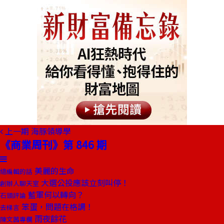
上一期
海豚領導學
《商業周刊》第 846 期
美麗的生命
總編輯的話
大選公投應該立刻叫停！
創辦人聊天室
藍軍何以轉向？
石頭評論
笨蛋，問題在格調！
去梯言
雨夜餘花
陳文茜專欄