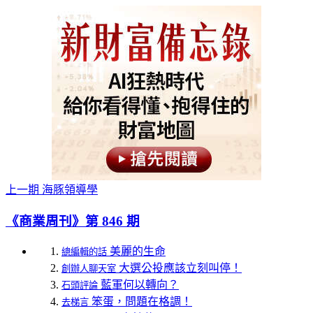
上一期
海豚領導學
《商業周刊》第 846 期
美麗的生命
總編輯的話
大選公投應該立刻叫停！
創辦人聊天室
藍軍何以轉向？
石頭評論
笨蛋，問題在格調！
去梯言