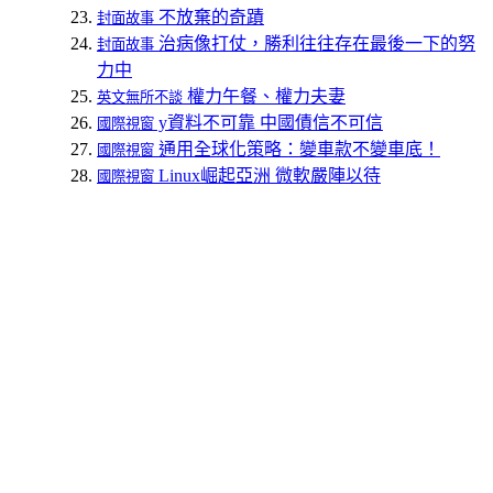
不放棄的奇蹟
封面故事
治病像打仗，勝利往往存在最後一下的努
封面故事
力中
權力午餐、權力夫妻
英文無所不談
y資料不可靠 中國債信不可信
國際視窗
通用全球化策略：變車款不變車底！
國際視窗
Linux崛起亞洲 微軟嚴陣以待
國際視窗