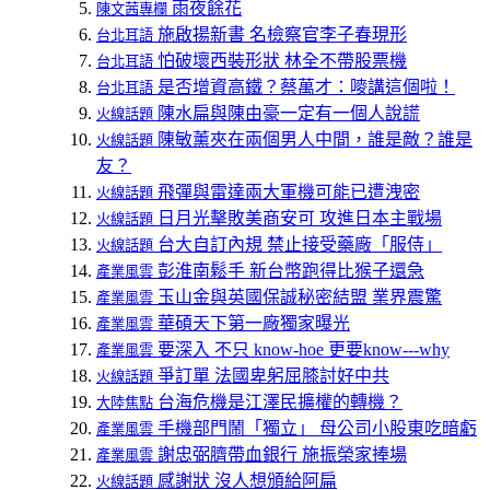
雨夜餘花
陳文茜專欄
施啟揚新書 名檢察官李子春現形
台北耳語
怕破壞西裝形狀 林全不帶股票機
台北耳語
是否增資高鐵？蔡萬才：嘜講這個啦！
台北耳語
陳水扁與陳由豪一定有一個人說謊
火線話題
陳敏薰夾在兩個男人中間，誰是敵？誰是
火線話題
友？
飛彈與雷達兩大軍機可能已遭洩密
火線話題
日月光擊敗美商安可 攻進日本主戰場
火線話題
台大自訂內規 禁止接受藥廠「服侍」
火線話題
彭淮南鬆手 新台幣跑得比猴子還急
產業風雲
玉山金與英國保誠秘密結盟 業界震驚
產業風雲
華碩天下第一廠獨家曝光
產業風雲
要深入 不只 know-hoe 更要know---why
產業風雲
爭訂單 法國卑躬屈膝討好中共
火線話題
台海危機是江澤民擴權的轉機？
大陸焦點
手機部門鬧「獨立」 母公司小股東吃暗虧
產業風雲
謝忠弼臍帶血銀行 施振榮家捧場
產業風雲
感謝狀 沒人想頒給阿扁
火線話題