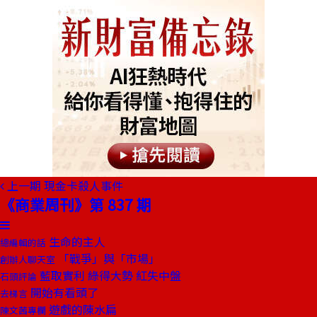
上一期
現金卡殺人事件
《商業周刊》第 837 期
生命的主人
總編輯的話
「戰爭」與「市場」
創辦人聊天室
藍取實利 綠得大勢 紅失中盤
石頭評論
開始有看頭了
去梯言
遊戲的陳水扁
陳文茜專欄