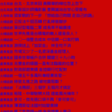
台北、北京來回 黃顯華的噸位忽上忽下
台北耳語
剪髮設計師攝影展 曹興誠站台甘心受擺布
台北耳語
梁家駒的下一步 「想給自己時間 走自己的路」
人物特寫
公投法千迴百轉 打亂綠營腳步
火線話題
筆記型電腦二軍 成長率不輸廣達
火線話題
世界先進是台積電的敵人還是良人？
火線話題
一○一億整合成本 中信銀一口氣打銷
火線話題
游揆送上「加菜金」 林全吃不消
產業風雲
市場又少了一名資深基金經理人
產業風雲
國泰世華帳戶合併 關鍵三十九小時
產業風雲
兆豐金的版圖一直有沈臨龍的位置？
產業風雲
財政部趕業績 金控銀行忙配對
產業風雲
一億五千多萬科專經費蒸發…
火線話題
綠營北進之路 被地震阻斷？
火線話題
「法務部」三個字 五個月才搞定
火線話題
裕隆、中華馳騁大陸 還能風光幾年？
產業風雲
麥可‧傑克遜口袋不再「麥可麥可」
產業風雲
薄酒萊從法國村姑變貴婦
產業風雲
擺了李登輝一道 朱安雄害人害己
人物特寫