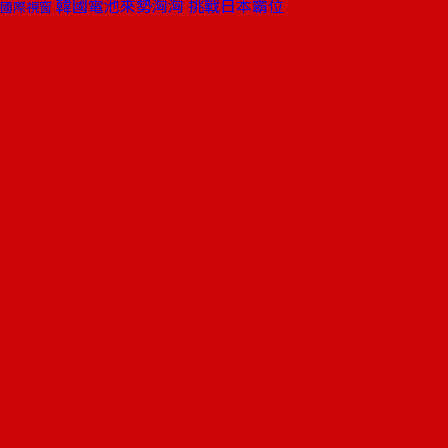
韓國電池來勢洶洶 挑戰日本霸位
國際視窗