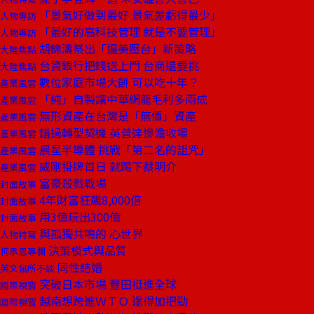
「景氣好做到最好 景氣差虧得最少」
人物專訪
「最好的高科技管理 就是不要管理」
人物專訪
胡錦濤祭出「逼美壓台」新策略
大陸焦點
台資銀行把錢送上門 台商還要挑
大陸焦點
數位家庭市場大餅 可以吃十年？
產業風雲
「純」自製讓中華網龍毛利多兩成
產業風雲
無形資產在台灣是「無價」資產
產業風雲
錯過轉型契機 英普達慘澹收場
產業風雲
晨星半導體 挑戰「第二名的詛咒」
產業風雲
威剛掛牌首日 就踢下蔡明介
產業風雲
富豪殺戮戰場
封面故事
4年財富狂飆8,000倍
封面故事
用3億玩出300億
封面故事
與孤獨共鳴的 心世界
人物特寫
決策模式與品質
柯承恩專欄
同性結婚
英文無所不談
突破日本市場 豐田挺進全球
國際視窗
越南想跨進ＷＴＯ 還得加把勁
國際視窗