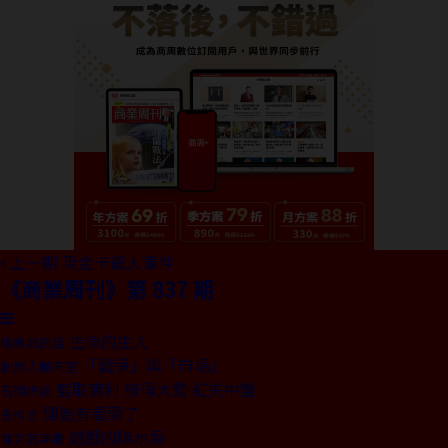
上一期
現金卡殺人事件
《商業周刊》第 837 期
生命的主人
總編輯的話
「戰爭」與「市場」
創辦人聊天室
藍取實利 綠得大勢 紅失中盤
石頭評論
開始有看頭了
去梯言
遊戲的陳水扁
陳文茜專欄