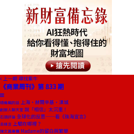
上一期
尋找紫牛
《商業周刊》第 833 期
上海‧赫爾辛基‧漢城
總編輯的話
說「相信」太沉重！
創辦人聊天室
全球化的反思──看《珠海宣言》
石頭評論
上駟在哪裡？
去梯言
Madame的留白與繁華
陳文茜專欄