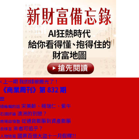
上一期
我的錢被搬光了！
《商業周刊》第 832 期
宋美齡、楊瑞仁、紫牛
總編輯的話
澳洲的別戀？
石頭評論
從通貨膨脹到資產膨脹
商場自慢塾
來者可追乎？
去梯言
國票百億大盜十一月假釋?!
人物特寫