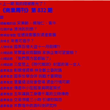
上一期
我的錢被搬光了！
《商業周刊》第 832 期
宋美齡、楊瑞仁、紫牛
總編輯的話
澳洲的別戀？
石頭評論
從通貨膨脹到資產膨脹
商場自慢塾
來者可追乎？
去梯言
國票百億大盜十一月假釋?!
人物特寫
萊爾富叔姪翻臉 家族企業可望變臉？
火線話題
「我們兩方面都輸了」
火線話題
三度登上《時代雜誌》封面的第一女人
火線話題
彰銀增資案 林全斷立委財路
產業風雲
國泰世華合併 挑戰才要開始
產業風雲
重量級法說會登場 資金行情可期
產業風雲
傳產中小型股漸具明星架式
產業風雲
五年讓員工身價千萬的立錡傳奇
產業風雲
交易停擺三小時 引爆怒與怨
產業風雲
羊群堆中的高科技研究所
產業風雲