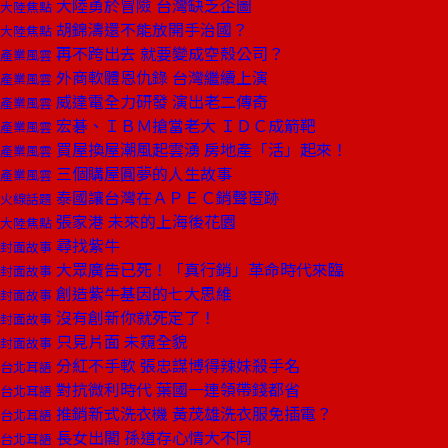
大陸勇於冒險 台灣缺乏企圖
大陸焦點
胡錦濤還不能放開手治國？
大陸焦點
再不跨出去 就要變成空殼公司？
產業風雲
外商軟體恩仇錄 台灣繼續上演
產業風雲
威達電全力研發 演出老二傳奇
產業風雲
宏碁、ＩＢＭ搶當老大 ＩＤＣ成箭靶
產業風雲
買屋換屋潮風起雲湧 房地產「活」起來！
產業風雲
三個購屋圓夢的人生故事
產業風雲
泰國讓台灣在ＡＰＥＣ銷聲匿跡
火線話題
張家港 未來的上海後花園
大陸焦點
尋找紫牛
封面故事
大眾廣告已死！「真行銷」革命時代來臨
封面故事
創造紫牛基因的七大思維
封面故事
沒有創新你就死定了！
封面故事
只見片面 未窺全貌
封面故事
分紅不手軟 張忠謀博得辣妹殺手名
台北耳語
對抗微利時代 葉國一連領帶錢都省
台北耳語
推銷新式洗衣機 黃茂雄洗衣服免插電？
台北耳語
長女出閣 孫道存心情大不同
台北耳語