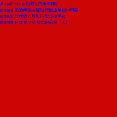
蜚短流長的專欄作家
英文無所不談
製造業發展耀眼 跨國企業相中印度
國際視窗
好萊塢老片加料 變成搶手貨
國際視窗
日本青少女 成為服飾業「大戶」
國際視窗