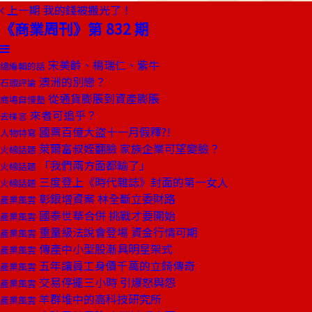
上一期
我的錢被搬光了！
《商業周刊》第 832 期
宋美齡、楊瑞仁、紫牛
總編輯的話
澳洲的別戀？
石頭評論
從通貨膨脹到資產膨脹
商場自慢塾
來者可追乎？
去梯言
國票百億大盜十一月假釋?!
人物特寫
萊爾富叔姪翻臉 家族企業可望變臉？
火線話題
「我們兩方面都輸了」
火線話題
三度登上《時代雜誌》封面的第一女人
火線話題
彰銀增資案 林全斷立委財路
產業風雲
國泰世華合併 挑戰才要開始
產業風雲
重量級法說會登場 資金行情可期
產業風雲
傳產中小型股漸具明星架式
產業風雲
五年讓員工身價千萬的立錡傳奇
產業風雲
交易停擺三小時 引爆怒與怨
產業風雲
羊群堆中的高科技研究所
產業風雲