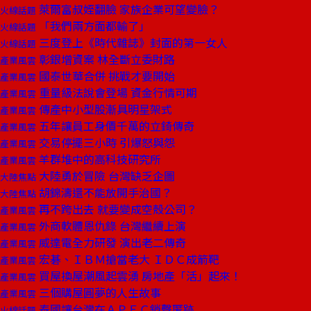
萊爾富叔姪翻臉 家族企業可望變臉？
火線話題
「我們兩方面都輸了」
火線話題
三度登上《時代雜誌》封面的第一女人
火線話題
彰銀增資案 林全斷立委財路
產業風雲
國泰世華合併 挑戰才要開始
產業風雲
重量級法說會登場 資金行情可期
產業風雲
傳產中小型股漸具明星架式
產業風雲
五年讓員工身價千萬的立錡傳奇
產業風雲
交易停擺三小時 引爆怒與怨
產業風雲
羊群堆中的高科技研究所
產業風雲
大陸勇於冒險 台灣缺乏企圖
大陸焦點
胡錦濤還不能放開手治國？
大陸焦點
再不跨出去 就要變成空殼公司？
產業風雲
外商軟體恩仇錄 台灣繼續上演
產業風雲
威達電全力研發 演出老二傳奇
產業風雲
宏碁、ＩＢＭ搶當老大 ＩＤＣ成箭靶
產業風雲
買屋換屋潮風起雲湧 房地產「活」起來！
產業風雲
三個購屋圓夢的人生故事
產業風雲
泰國讓台灣在ＡＰＥＣ銷聲匿跡
火線話題