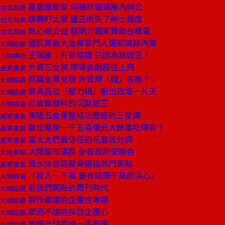
惠普搬新家 何薇玲玻璃屋內辦公
台北耳語
媒體盯太緊 盧正昕失了紳士風度
台北耳語
熱心做公益 蔡明介獨家贊助台積電
台北耳語
國民黨最大金庫掌門人選前請辭內幕
火線話題
王瑞瑜：升到協理 只因為我姓王！
人物專訪
外資三女將 帶領金融股往上飛
產業風雲
阿扁支票兌現 外資用「錢」表態？
火線話題
蘇貞昌從「壓力鍋」衝出政壇一片天
火線話題
打敗聯發科的沉默股王
人物特寫
東隆五金重整成功歷經的三堂課
產業風雲
數位電視一千五百億元大餅誰吃得到？
產業風雲
富太太們最信任的花藝設計師
產業風雲
大陸股市漲跌 全看政府使臉色
大陸焦點
清水休息區變身國道熱門景點
產業風雲
「投入一千萬 要有賠兩千萬的決心」
人物特寫
看我們開啟的周刊時代
火線話題
製作嚴謹的企畫性專題
火線話題
鍥而不捨的採訪企圖心
火線話題
放眼全球的第一手報導
火線話題