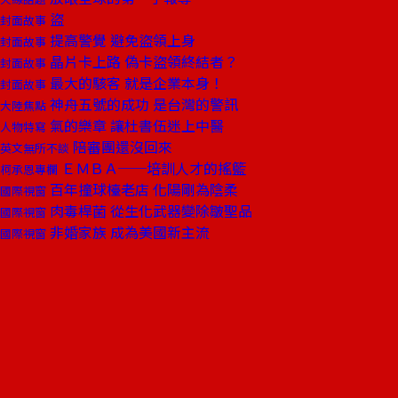
盜
封面故事
提高警覺 避免盜領上身
封面故事
晶片卡上路 偽卡盜領終結者？
封面故事
最大的駭客 就是企業本身！
封面故事
神舟五號的成功 是台灣的警訊
大陸焦點
氣的樂章 讓杜書伍迷上中醫
人物特寫
陪審團還沒回來
英文無所不談
ＥＭＢＡ──培訓人才的搖籃
柯承恩專欄
百年撞球檯老店 化陽剛為陰柔
國際視窗
肉毒桿菌 從生化武器變除皺聖品
國際視窗
非婚家族 成為美國新主流
國際視窗