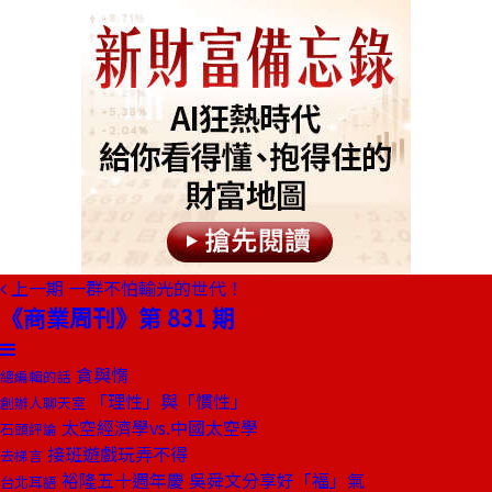
上一期
一群不怕輸光的世代！
《商業周刊》第 831 期
貪與惰
總編輯的話
「理性」與「慣性」
創辦人聊天室
太空經濟學vs.中國太空學
石頭評論
接班遊戲玩弄不得
去梯言
裕隆五十週年慶 吳舜文分享好「福」氣
台北耳語