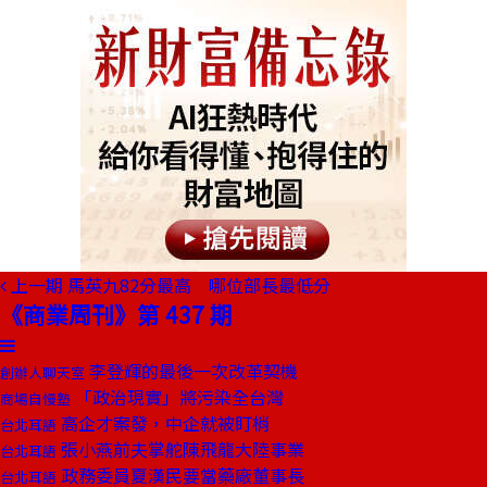
上一期
馬英九82分最高 哪位部長最低分
《商業周刊》第 437 期
李登輝的最後一次改革契機
創辦人聊天室
「政治現實」將污染全台灣
商場自慢塾
高企才案發，中企就被盯梢
台北耳語
張小燕前夫掌舵陳飛龍大陸事業
台北耳語
政務委員夏漢民要當藥廠董事長
台北耳語