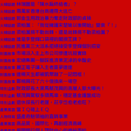
林瑞圖是「陳水扁終結者」？
火線話題
兩萬家香港台商遷冊大逃亡
火線話題
郭金生用政治暴力奪走財政部的貞操
火線話題
梁柏薰：「我從擁護宋楚瑜以後開始』變衰『！」
火線話題
梁柏薰揹不動尚鋒，還是尚鋒揹不動梁柏薰？
火線話題
誰是李登輝口袋裡的閣揆王牌？
火線話題
民進黨三大派系拒絕接受李登輝個別招安
火線話題
市場派入主上市公司慘遭坑殺實錄
封面故事
宏總集團一腳踩進濟業泥淖的辛酸史
封面故事
麗正電子讓入主者噩夢連連
封面故事
連楊天生都被凱聚敲了一記悶棍！
封面故事
鄭楠興花了六十億換來一場空
封面故事
財政部長大黑馬蔡茂興的高層人脈大曝光！
特別企劃
蔡茂興駕馭多頭馬車，穩定基金護盤成功
特別企劃
退休探長行老運，莊亨岱愈老愈旺？
特別企劃
當ＩＱ碰上ＥＱ
產業風雲
盛產奇魅領袖的直銷事業
人物特寫
高品質、國際化，再創經濟高峰
產業風雲
揭開銀行個人理財中心的神祕面紗
產業風雲