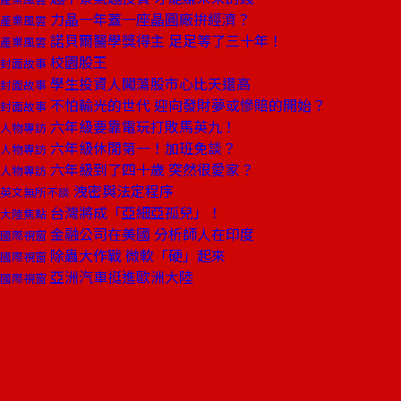
力晶一年蓋一座晶圓廠拚經濟？
產業風雲
諾貝爾醫學獎得主 足足等了三十年！
產業風雲
校園股王
封面故事
學生投資人闖蕩股市心比天還高
封面故事
不怕輸光的世代 迎向發財夢或慘賠的開始？
封面故事
六年級要靠電玩打敗馬英九！
人物專訪
六年級休閒第一！加班免談？
人物專訪
六年級到了四十歲 突然很愛家？
人物專訪
洩密與法定程序
英文無所不談
台灣將成「亞細亞孤兒」！
大陸焦點
金融公司在美國 分析師人在印度
國際視窗
除蟲大作戰 微軟「硬」起來
國際視窗
亞洲汽車挺進歐洲大陸
國際視窗