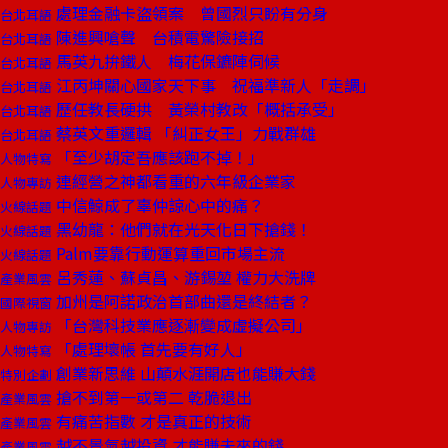
處理金融卡盜領案 曾國烈只盼有分身
台北耳語
陳進興嗆聲 台積電驚險接招
台北耳語
馬英九拚鐵人 梅花保鑣陣伺候
台北耳語
江丙坤關心國家天下事 祝福準新人「走調」
台北耳語
歷任教長硬拱 黃榮村教改「概括承受」
台北耳語
蔡英文重邏輯 「糾正女王」力戰群雄
台北耳語
「至少胡定吾應該跑不掉！」
人物特寫
連經營之神都看重的六年級企業家
人物專訪
中信鯨成了辜仲諒心中的痛？
火線話題
黑幼龍：他們就在光天化日下搶錢！
火線話題
Palm要靠行動運算重回市場主流
火線話題
呂秀蓮、蘇貞昌、游錫堃 權力大洗牌
產業風雲
加州是阿諾政治首部曲還是終結者？
國際視窗
「台灣科技業應逐漸變成虛擬公司」
人物專訪
「處理壞帳 首先要有好人」
人物特寫
創業新思維 山顛水涯開店也能賺大錢
特別企劃
搶不到第一或第二 乾脆退出
產業風雲
有痛苦指數 才是真正的技術
產業風雲
越不景氣越投資 才能賺未來的錢
產業風雲