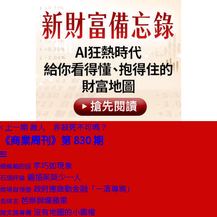
上一期
敵人 非殺死不可嗎？
《商業周刊》第 830 期
李巧如現象
總編輯的話
遍插茱萸少一人
石頭評論
政府應啟動金融「一清專案」
商場自慢塾
芭樂與爛蘋果
去梯言
沒有地圖的小霸權
陳文茜專欄