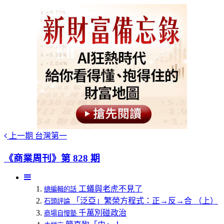
上一期
台灣第一
《商業周刊》第 828 期
工蟻與老虎不見了
總編輯的話
「泛亞」繁榮方程式：正→反→合 （上）
石頭評論
千萬別碰政治
商場自慢塾