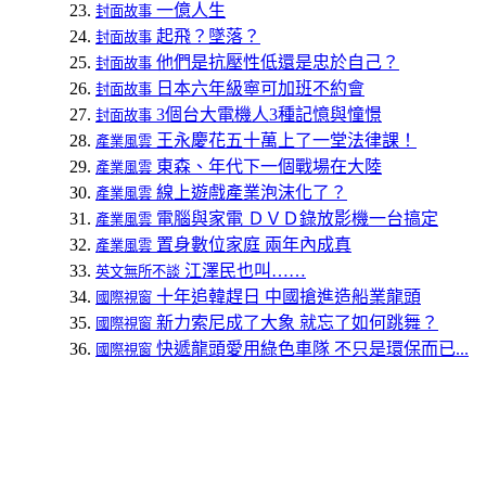
一億人生
封面故事
起飛？墜落？
封面故事
他們是抗壓性低還是忠於自己？
封面故事
日本六年級寧可加班不約會
封面故事
3個台大電機人3種記憶與憧憬
封面故事
王永慶花五十萬上了一堂法律課！
產業風雲
東森、年代下一個戰場在大陸
產業風雲
線上遊戲產業泡沫化了？
產業風雲
電腦與家電 ＤＶＤ錄放影機一台搞定
產業風雲
置身數位家庭 兩年內成真
產業風雲
江澤民也叫……
英文無所不談
十年追韓趕日 中國搶進造船業龍頭
國際視窗
新力索尼成了大象 就忘了如何跳舞？
國際視窗
快遞龍頭愛用綠色車隊 不只是環保而已...
國際視窗