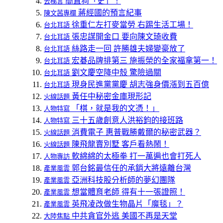
簡直狗「史」！
去梯言
蔣經國的預言紀事
陳文茜專欄
徐重仁左打麥當勞 右踢生活工場！
台北耳語
張忠謀開金口 要向陳文琦收費
台北耳語
絲路走一回 許勝雄夫婦變豪放了
台北耳語
宏碁品牌排第三 施振榮的全家福拿第一！
台北耳語
劉文慶空降中殼 驚險過關
台北耳語
現身民進黨黨慶 胡志強身價漲到五百億
台北耳語
黃任中秘密金庫現形記
火線話題
「棋，就是我的文憑！」
人物特寫
三十五歲創意人洪裕鈞的接班路
人物特寫
消費電子 惠普戰勝戴爾的秘密武器？
火線話題
陳飛龍賣別墅 客戶看熱鬧！
火線話題
軟綿綿的太極拳 打一萬遍也會打死人
人物專訪
郭台銘最信任的承銷大將遠離台灣
產業風雲
亞洲科技股分析師的夢幻團隊
產業風雲
想當體育老師 得有十一張證照！
產業風雲
英飛凌改做生物晶片「魔毯」？
產業風雲
中共貪官外逃 美國不再是天堂
大陸焦點